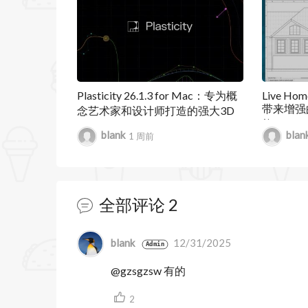
能，旨在提升设计师的工作效率和创作体
发展历程
SketchUp 最初由 @Last Software 于 
Trimble 公司。自 2020 年起，Sk
Plasticity 26.1.3 for Mac：专为概
Live Home
带来增强
念艺术家和设计师打造的强大3D
以满足不同用户的需求。
能
建模软件
blank
blan
1 周前
主要功能
• 实时协作：通过“协作栏”功能，用户
全部评论
2
评论并实时同步更新。
• DWG 导入导出增强：LayOut 202
暂无跟帖
blank
12/31/2025
Admin
SketchUp 标签并将其作为 DWG 图层传
@gzsgzsw 有的
• Scrapbook 库增强：LayOut 的默认
2