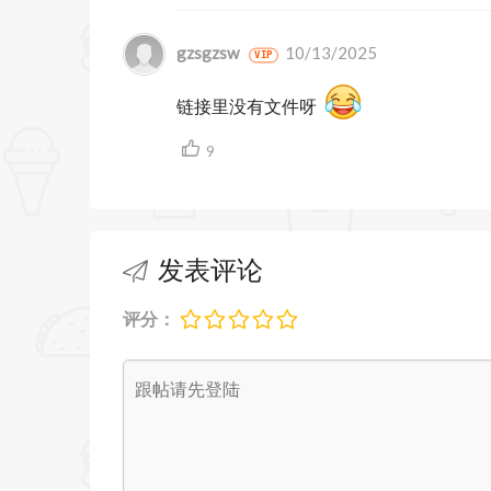
房、浴室，以及额外的平面视图人物库。
• 新建模工具：新增“修剪（Trim）”、“延伸（
gzsgzsw
10/13/2025
VIP
（Chamfer）”工具，丰富了建模操作选
链接里没有文件呀
• 界面优化：更新了图标、工具栏和面
9
常见问题（FAQ）
• Q：SketchUp 2026 是否支持 macOS 2
发表评论
A：目前，SketchUp 2026 尚未正式支
议用户在升级系统前，确认 SketchUp 
评分：
• Q：如何获取 SketchUp 2026 更新？
A：用户可以通过 SketchUp 软件内的“帮
本。