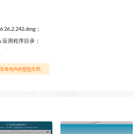
球用户超4100万。其低学习曲线和强大社区支持，使其
等领域的重要工具。
26.2.242.dmg；
新功能：
tions 应用程序目录；
建模工具，支持快速生成复杂几何形状；升级的物理渲染
件。
环境光遮蔽效果。
创建PBR纹理，并支持动态材质模拟真实光泽与粗糙
阅读安装包内的
帮助
文档。
可自定义天空与光照效果。
ct的集成，支持USDZ/glTF格式导出，便于跨平台使用；新
3等设备，提升交互体验。
rimble 公司开发的专业 3D 建模软件，广泛应用于建筑、室内设
 Mac 平台上提供了强大的建模、可视化和协作功