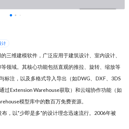
设计
一款专业且易用的三维建模软件，广泛应用于建筑设计、室内设计、
印等领域。其核心功能包括直观的推拉、旋转、缩放等
标注，以及多格式导入导出（如DWG、DXF、3DS
tension Warehouse获取）和云端协作功能（如
D Warehouse模型库中的数百万免费资源。
2000年发布，以“少即是多”的设计理念迅速流行。2006年被
th等工具；2012年由Trimble接手后，逐步发展为涵盖设