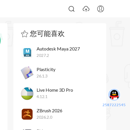
您可能喜欢
Autodesk Maya 2027
2027.2
Plasticity
26.1.3
Live Home 3D Pro
4.12.1
2507222545
ZBrush 2026
2026.2.0