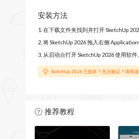
计、施工全流程的行业标准工具，目前全
安装方法
成为建筑、影视（如漫威电影场景设计）
1. 在下载文件夹找到并打开 SketchUp 2026 
SketchUp 2026 for Mac 新增了多项创
2. 将 SketchUp 2026 拖入右侧 Applica
智能建模与渲染：引入AI驱动的参数化
3. 从启动台打开 SketchUp 2026 使用软
引擎支持实时光线追踪，提升全局光照和
材质与环境增强：通过生成式AI技术自动
SketchUp 2026 已损坏？无法验证？请
度；环境面板新增360°图像导入功能，
协作与兼容性：强化与Trimble Conne
增VR漫游模式，兼容Oculus Quest 
推荐教程
SketchUp 2026 for Mac 是由 T
暂无文章
计、城市规划、景观设计等领域。该版本在