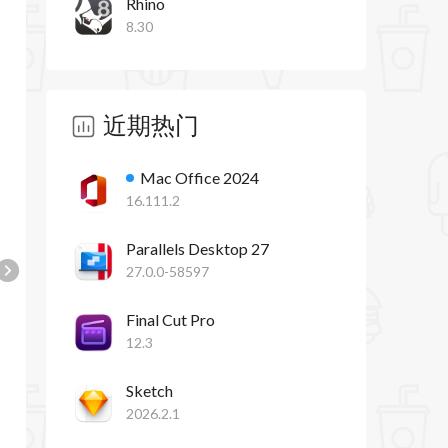
Rhino
8.30
近期热门
Mac Office 2024
16.111.2
Parallels Desktop 27
27.0.0-58597
Final Cut Pro
12.3
Sketch
2026.2.1