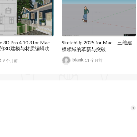
验。
2000 年发布，2006 年被 Google 收购，2012 年转交给
etchUp 转向订阅制销售模式，持续更新迭代，推出了多个版本
 3D Pro 4.10.3 for Mac
SketchUp 2025 for Mac：三维建
的3D建模与材质编辑功
模领域的革新与突破
blank
k
11 个月前
9 个月前
可以生成私密或公开的模型链接，邀请他人查看、测量、
6.0 版本改进了 DWG 功能，提升了导入导出效率，包括保留
递。
 Scrapbooks 现在包括建筑类别下的 2D 窗口、门、家具、厨