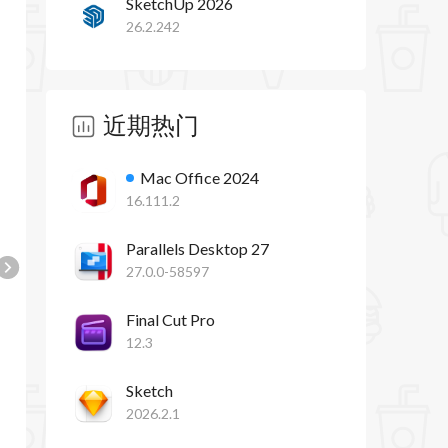
SketchUp 2026
26.2.242
近期热门
Mac Office 2024
16.111.2
Parallels Desktop 27
27.0.0-58597
Final Cut Pro
12.3
Sketch
2026.2.1