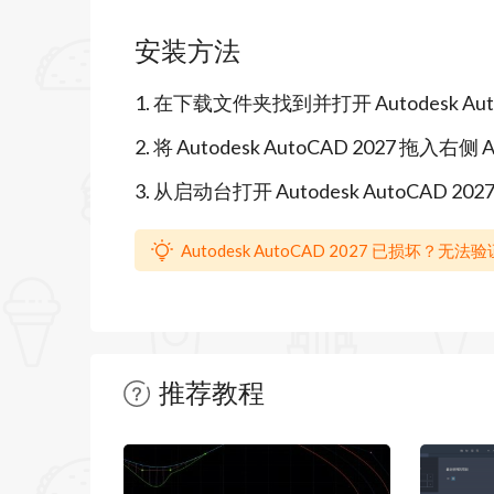
象，确保工程图纸高精度输出。
安装方法
2. AI智能助手与几何清理：内置Autode
1. 在下载文件夹找到并打开 Autodesk AutoC
错误，大幅减少手动调整时间。
2. 将 Autodesk AutoCAD 2027 拖入右侧
3. 云端协作与共享DWG：通过Form
3. 从启动台打开 Autodesk AutoCAD 2
和实时标记，提升团队效率。
4. 增强图形性能与快捷操作：Mac专属F
Autodesk AutoCAD 2027 已损坏
和调色板自动迁移，让操作更顺手。
5. 行业工具集集成：包含建筑、机械、
推荐教程
暂无文章