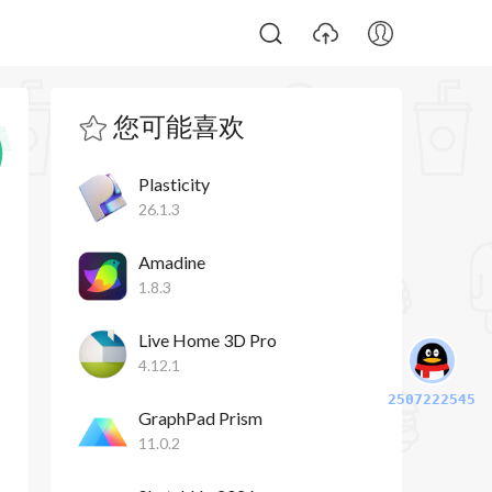
您可能喜欢
Plasticity
26.1.3
Amadine
1.8.3
Live Home 3D Pro
4.12.1
2507222545
GraphPad Prism
11.0.2