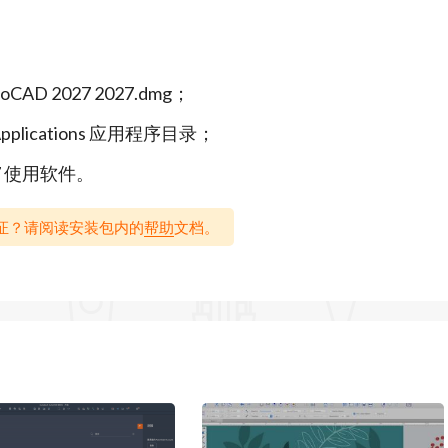
sk Assistant提供上下文指导，自动扫描并修复常见几何
AD 2027 2027.dmg；
 Applications 应用程序目录；
a数据管理实现多人并行编辑，支持文件签出、引用连接修复
027 使用软件。
ASTSHADEDMODE优化3D导航，支持自定义快捷菜单
？无法验证？请阅读安装包内的
帮助
文档。
电气等七大专业工具包，满足不同领域特定设计需求。