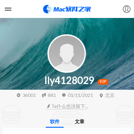
软件
游戏
教程
lly4128029
论坛
VIP
36001
881
01/11/2021
北京
VIP
Ta什么也没留下...
上传
软件
文章