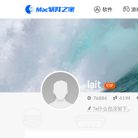
软件
游
lait
VIP
76884
4194
Ta什么也没留下...