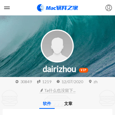
软件
游戏
教程
dairizhou
论坛
VIP
30849
1219
12/07/2020
zh
VIP
Ta什么也没留下...
上传
软件
文章