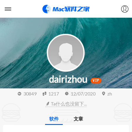
软件
游戏
教程
dairizhou
论坛
VIP
30849
1217
12/07/2020
zh
VIP
Ta什么也没留下...
上传
软件
文章