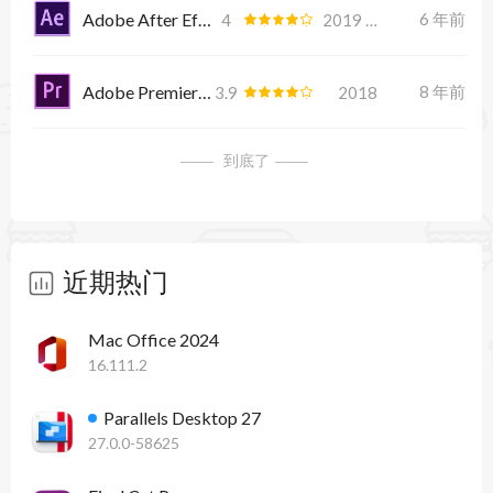
Adobe After Effects CC 2019
6 年前
4
2019 16.1.3
Adobe Premiere Pro CC 2018
8 年前
3.9
2018
到底了
近期热门
Mac Office 2024
16.111.2
Parallels Desktop 27
27.0.0-58625