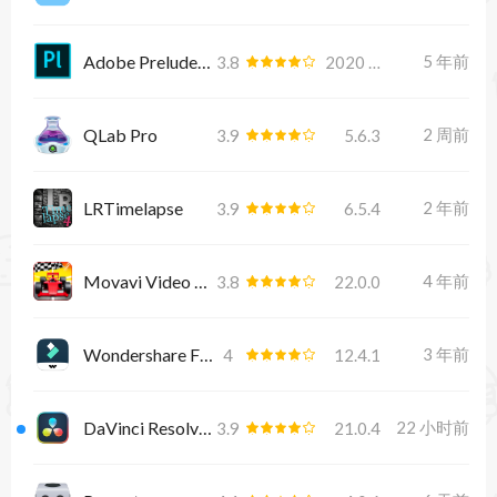
Adobe Prelude 2020 9.0.2
5 年前
3.8
2020 9.0.2
QLab Pro
2 周前
3.9
5.6.3
LRTimelapse
2 年前
3.9
6.5.4
Movavi Video Converter 22 Premium
4 年前
3.8
22.0.0
Wondershare Filmora X
3 年前
4
12.4.1
DaVinci Resolve Studio
22 小时前
3.9
21.0.4