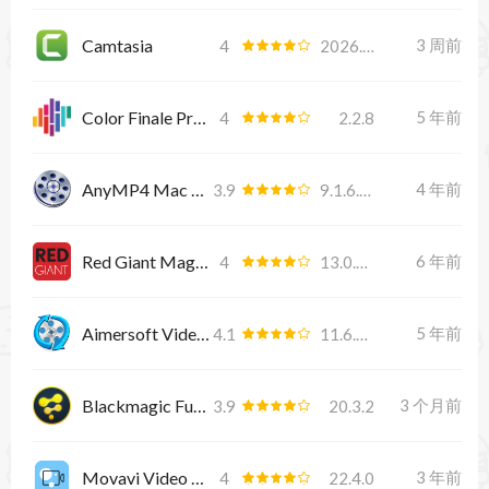
Camtasia
3 周前
4
2026.1.4
Color Finale Pro 2.2.8
5 年前
4
2.2.8
AnyMP4 Mac Video Converter Ultimate 9.1.6
4 年前
3.9
9.1.6.9885
Red Giant Magic Bullet Suite 13.0.17
6 年前
4
13.0.17
Aimersoft Video Converter Ultimate 11.6.6.1
5 年前
4.1
11.6.6.1
Blackmagic Fusion Studio
3 个月前
3.9
20.3.2
Movavi Video Editor Plus 2022
3 年前
4
22.4.0