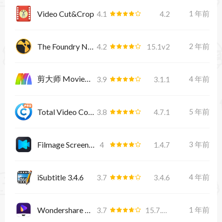
Video Cut&Crop
1 年前
4.1
4.2
The Foundry Nuke Studio
2 年前
4.2
15.1v2
剪大师 MovieMator Video Editor Pro 3.1.1
4 年前
3.9
3.1.1
Total Video Converter Pro 4.7.1
5 年前
3.8
4.7.1
Filmage Screen 1.4.7
3 年前
4
1.4.7
iSubtitle ‪3.4.6
4 年前
3.7
3.4.6
Wondershare UniConverter
1 年前
3.7
15.7.2.489