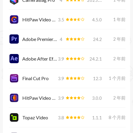
HitPaw Video Converter
1 年前
3.5
4.5.0
Adobe Premiere Pro 2024
2 年前
4
24.2
Adobe After Effects 2024
2 年前
3.9
24.2.1
Final Cut Pro
1 个月前
3.9
12.3
HitPaw Video Enhancer 3.0.0
2 年前
3.9
3.0.0
Topaz Video
8 个月前
3.8
1.1.1