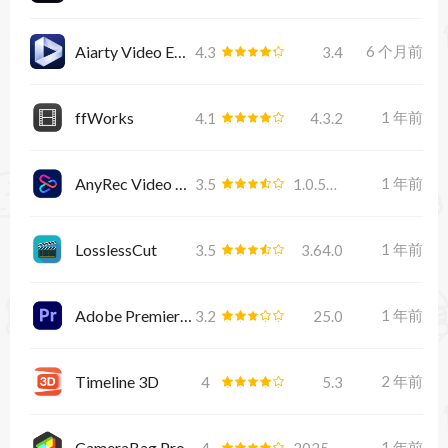
Aiarty Video Enhancer
6 个月前
4.3
3.4
ffWorks
1 年前
4.1
4.3.2
AnyRec Video Converter for Mac
1 年前
3.5
1.0.52.20956
LosslessCut
1 年前
3.5
3.64.0
Adobe Premiere Pro 2025
1 年前
3.2
25.0
Timeline 3D
2 年前
4
5.3
CameraBag Pro
1 年前
4
2025.1.1