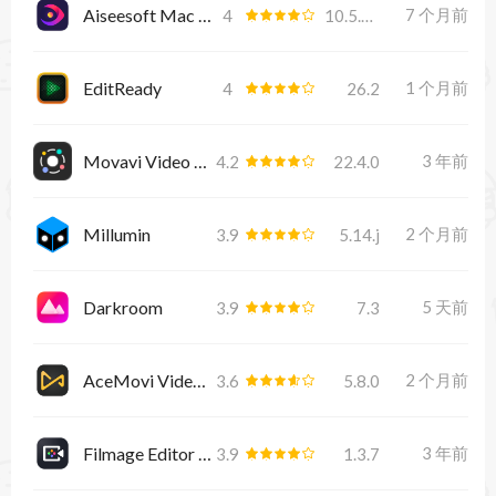
Aiseesoft Mac Video Converter Ultimate
7 个月前
4
10.5.38.25024
EditReady
1 个月前
4
26.2
Movavi Video Suite
3 年前
4.2
22.4.0
Millumin
2 个月前
3.9
5.14.j
Darkroom
5 天前
3.9
7.3
AceMovi Video Editor
2 个月前
3.6
5.8.0
Filmage Editor 1.3.7
3 年前
3.9
1.3.7