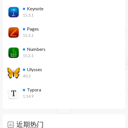
Keynote
15.3.1
Pages
15.3.1
Numbers
15.3.1
Ulysses
40.3
Typora
1.14.9
近期热门