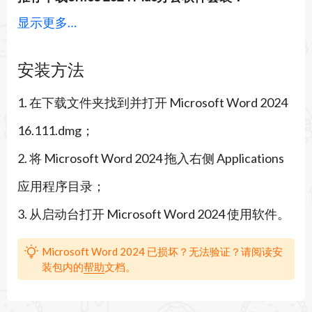
显示更多…
https://www.macapp.org/office-2019-for-mac/
Word for Mac在各种设备上和其他人合作创建、设
安装方法
计和工作比以往任何时候都更容易。在文档中共享
1. 在下载文件夹找到并打开 Microsoft Word 2024
文件、实时协作或编辑附加到电子邮件的Office文
16.111.dmg；
档。当Word、Excel和PowerPoint推出智能访问功
2. 将 Microsoft Word 2024 拖入右侧 Applications
能时，您可以立即使用这些功能，因此您始终可以
应用程序目录；
使用最新的功能。Word是博客、作家、记者、专
3. 从启动台打开 Microsoft Word 2024 使用软件。
栏作家、学生、文件项目经理等所希望的便利。
Word 2024 for Mac的特性：
Microsoft Word 2024 已损坏？无法验证？请阅读安
装包内的
帮助
文档。
发挥创造力。
利用不断增长的Word、Excel和PowerPoint高级模