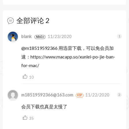
Microsoft Word 2024 16.105 更新内容：
更新日期：2026年1月13日
全部评论
2
- Bug fixes
暂无跟帖
blank
11/23/2020
Microsoft Word 2024 16.109 更新内容：
Admin
@m18519592366 用迅雷下载，可以免会员加
更新日期：2026年5月12日
速：https://www.macapp.so/xunlei-po-jie-ban-
- 质量和性能改进。
for-mac/
Microsoft Word 2024 16.111 更新内容：
10
更新日期：2026年7月14日
m18519592366@163.com
11/22/2020
- 常规质量和性能改进。
VIP
- 安全更新包括CVE-2026-55033、CVE-2026-
会员下载也真是太慢了
55038、CVE-2026-55050、CVE-2026-55055、
35