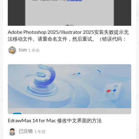
处理学校项目、销售宣传、新闻发布等时，实时协
作创作使您能够与他人无缝协作，从而更快地集成
您的想法和计划。
Adobe Photoshop 2025/Illustrator 2025安装失败提示无
法移动文件。请重命名文件，然后重试。（错误代码：
单击按钮可以安全地共享文档，还可以邀请其他人
146）
tom
1 年前
进行实时编辑。易于管理权限，查看处理文档的人
员。
添加注释或将任务分配给组内的人，使有序、无序
的编辑和组织成为可能。
Word 2024 for Mac 16.93 更新内容：
安全更新
EdrawMax 14 for Mac 修改中文界面的方法
修复了已知问题。
已注销
1 年前