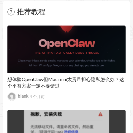
板优化文档内容并提高完成效率。
推荐教程
使用多种格式和布局选项，您可以在任何设备(包
暂无文章
括笔记本电脑、ipad和iphone)上生成新颖、精致
的文档。
自信地创作
Microsoft使用编辑器获取有关拼写、语法和风格
的反馈，包括清晰度、简洁、格式和词汇用法。
想体验OpenClaw但Mac mini太贵且担心隐私怎么办？这
个平替方案一定不要错过
自动将文档直接存储到Microsoft OneDrive或其他
blank
4 个月前
云提供商中，以便在网络条件下所有设备随时访问
文档。
执行更多协作