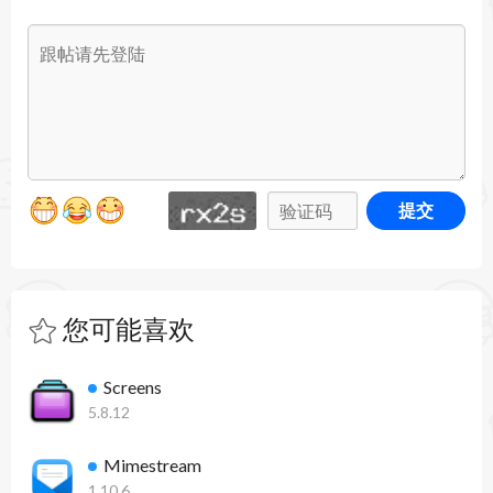
件。
- 移除了在照片小部件中选择不支持的.mp4文件的
选项。
- 在表情符号小部件中添加了一个细微的渐变覆
盖，使设置自定义照片为背景时文字更易读。
提交
- 现在可以从上下文菜单中锁定小部件的位置，以
避免意外移动。
您可能喜欢
WidgetWall 3.10 更新内容：
这个大型更新带来了高级自定义功能、新的
Screens
widget，以及许多改进。继续阅读吧！
5.8.12
高级自定义
Mimestream
1.10.6