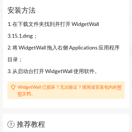
需的信息。小组件会智能地基于背景颜色更改色
安装方法
调，保持桌面的易读性与一致的外观。当小组件处
1. 在下载文件夹找到并打开 WidgetWall
于前景时，它们的色调会更加鲜艳；当你聚焦于其
3.15.1.dmg；
他地方时，小组件的色调会逐渐淡化。你可以随时
2. 将 WidgetWall 拖入右侧 Applications 应用程序
选择为小组件指定色彩偏好设置。
目录；
WidgetWall
基础小组件：
3. 从启动台打开 WidgetWall 使用软件。
- 五彩纸屑
- 时钟
WidgetWall 已损坏？无法验证？请阅读安装包内的
帮
助
文档。
- 计算器
- 照片
- 秒表
推荐教程