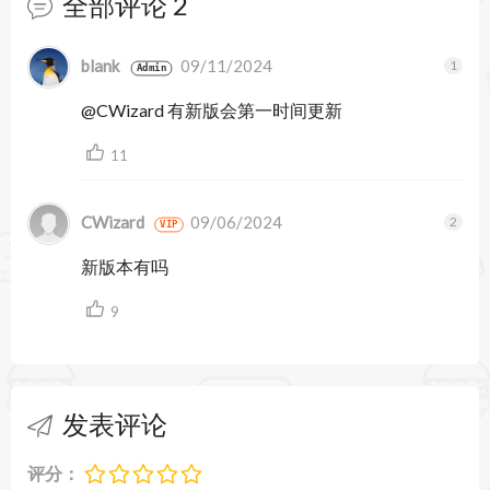
全部评论
2
- 语言支持西班牙语、中文、法语和俄语，更多语
暂无跟帖
blank
09/11/2024
言即将推出。如果您希望我们添加您的语言，请告
Admin
@CWizard 有新版会第一时间更新
知我们！
- 修复了在便签中输入两个数字后跟一个空格会转
11
换为一个带句号的单个数字的错误。
CWizard
09/06/2024
VIP
- 备忘录的自动换行。
新版本有吗
- 备忘录的XL尺寸。
9
- 在备忘录预览小部件中添加了到期日期。
- 通过仅在顶部显示一次今天的天气，为天气小部
发表评论
件的预测添加了一天。
- 当选择单张照片时，移除了无效的前进和后退控
评分：