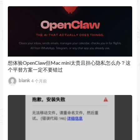
- 计时器
暂无文章
- 应用快捷键
- 视频
高级小组件：
- 白噪音
- 番茄钟
想体验OpenClaw但Mac mini太贵且担心隐私怎么办？这
个平替方案一定不要错过
- 闹钟
blank
4 个月前
- 倒计时
- Countup
- 表情符号浏览器
- TikTok
- 天气