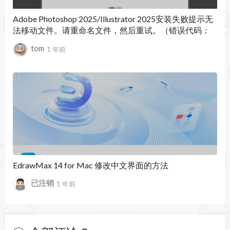
- 统计数据
Adobe Photoshop 2025/Illustrator 2025安装失败提示无
法移动文件。请重命名文件，然后重试。（错误代码：
- 音乐
146）
tom
1 年前
- 日历
- 提醒事项
- 备忘录
- 浏览器
WidgetWall 3.5.0 更新内容：
此更新包括一个新的番茄钟小部件、对许多非英语
EdrawMax 14 for Mac 修改中文界面的方法
朋友的语言支持、细节改进和一些错误修复。以下
已注销
1 年前
是完整列表：
- 新的番茄钟小部件。