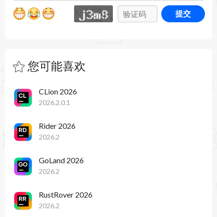
触控板手势，提高工作效率。
提交
WebStorm 2024 Mac版的安装和使用
WebStorm 支持 macOS 操作系统。用户可以下载
WebStorm 2024 最新版本，并根据引导完成安
您可能喜欢
装。安装完成后，开发者可以根据自己的需求进行
CLion 2026
个性化配置，如插件安装、外观主题设置等。
2026.2.0.1
WebStorm 2024 Mac版本新增功能介绍：
Rider 2026
• 粘性行：此功能允许在滚动大文件时，将关键结
2026.2
构元素（如函数或类声明）固定在编辑器顶部，以
GoLand 2026
2026.2
保持上下文不丢失。
• 快速文档改进：快速文档弹出窗口现在支持代码
RustRover 2026
2026.2
块的语法高亮显示，并集成到补全结果中，显示接