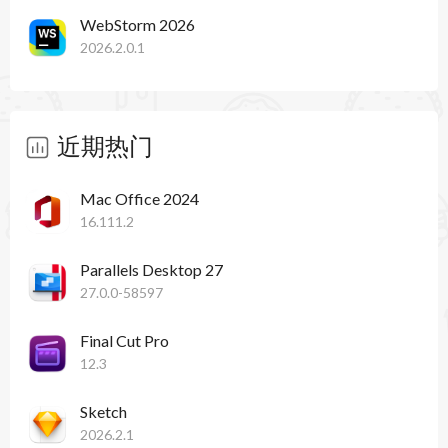
WebStorm 2026
口成员、枚举常量和类型别名主体。
2026.2.0.1
• 全行代码补全：新增了灰色调的单行建议，可以
根据当前文件的上下文补全整行代码。这些建议由
近期热门
本地运行的、针对不同语言和框架训练的语言模型
提供支持。
Mac Office 2024
16.111.2
• Vue Language Server 默认启用：现在所有 Vue
Parallels Desktop 27
项目（包括基于 Nuxt 的项目）默认启用 Vue
27.0.0-58597
Language Server，但 Vue 2 项目中存在一些已知
Final Cut Pro
限制。
12.3
• 组件用法提示：WebStorm 现在为 Vue、Svelte
Sketch
和 Astro 文件中的组件用法提供编辑器内提示，帮
2026.2.1