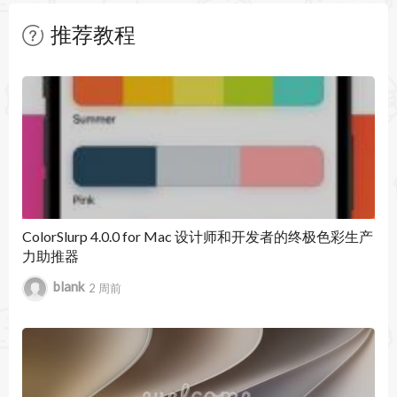
为 HTML、CSS、JavaScript 等语言提供智能的代
推荐教程
码补全。
暂无文章
即时错误检查：在编码过程中，IDE 会即时分析并
高亮显示潜在的错误和问题。
高效的代码重构
安全重构：WebStorm 提供了项目级别的重构工
具，确保代码的一致性和正确性。
ColorSlurp 4.0.0 for Mac 设计师和开发者的终极色彩生产
力助推器
代码分析：深度分析代码结构，帮助开发者理解现
blank
2 周前
有代码和发现问题。
支持现代前端技术
JavaScript 和 TypeScript：提供对 JavaScript 及