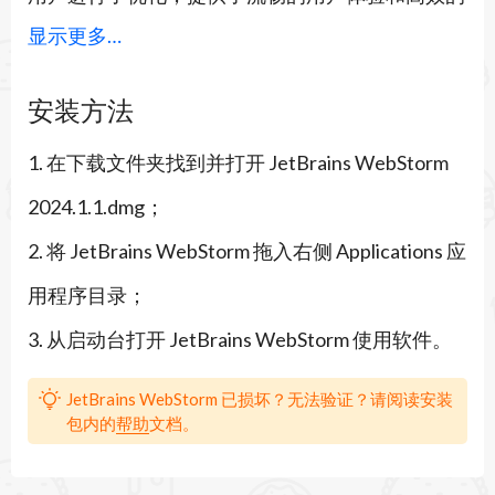
显示更多…
开发流程。
JetBrains WebStorm 2024 for Mac是功能强大的前
安装方法
端开发工具，WebStorm 2024通过提供智能代码辅
1. 在下载文件夹找到并打开 JetBrains WebStorm
助、高效的代码重构工具、对现代前端技术的全面
2024.1.1.dmg；
支持以及优化的用户体验，帮助前端开发者提升工
2. 将 JetBrains WebStorm 拖入右侧 Applications 应
作效率，创造出更加出色的网页应用。无论是对于
用程序目录；
初涉前端的新手，还是资深的前端工程师，
3. 从启动台打开 JetBrains WebStorm 使用软件。
WebStorm 都是一个必不可少的前端开发工具。
WebStorm 2024 Mac版主要功能特性介绍：
JetBrains WebStorm 已损坏？无法验证？请阅读安装
包内的
帮助
文档。
智能代码辅助
智能代码补全：WebStorm 能够理解代码上下文，