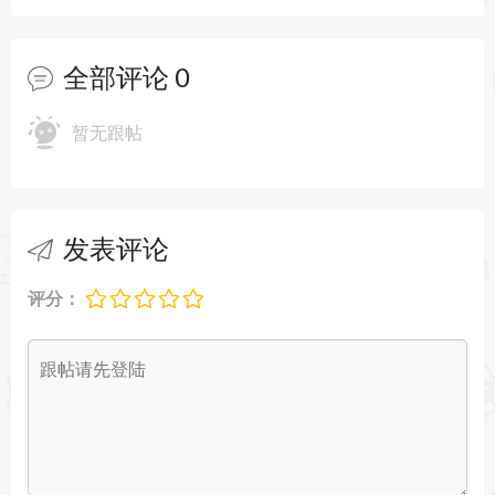
浏览器和JavaScript调试：允许直接在 IDE 中进行
浏览器调试，无需切换上下文。
全部评论
0
用户界面设计
暂无跟帖
UI 构建器：提供可视化 UI 设计器，方便快速布局
页面。
CSS 预处理器：支持 Sass、Less 等 CSS 预处理器，
发表评论
让样式编写更高效。
评分：
macOS 特别优化
Retina 显示屏支持：针对 Mac 的 Retina 显示屏进
行了优化，提供清晰的图像和文本。
macOS 快捷键和手势：充分利用 Mac 的快捷键和