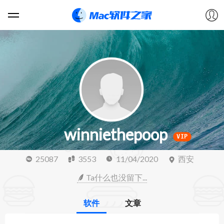
软件
游戏
教程
winniethepoop
论坛
VIP
25087
3553
11/04/2020
西安
VIP
Ta什么也没留下...
上传
软件
文章