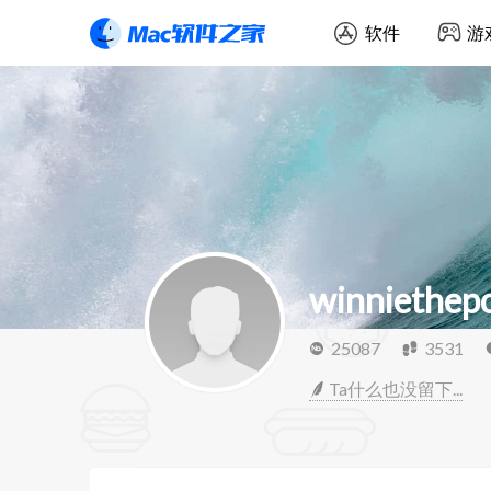
软件
游
winniethep
25087
3531
Ta什么也没留下...