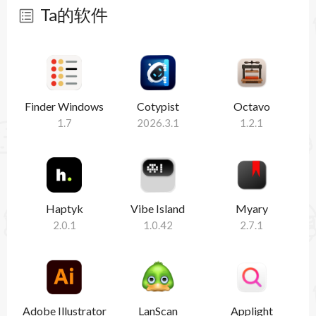
Ta的软件
暂无软件
Finder Windows
Cotypist
Octavo
1.7
2026.3.1
1.2.1
Haptyk
Vibe Island
Myary
2.0.1
1.0.42
2.7.1
Adobe Illustrator
LanScan
Applight