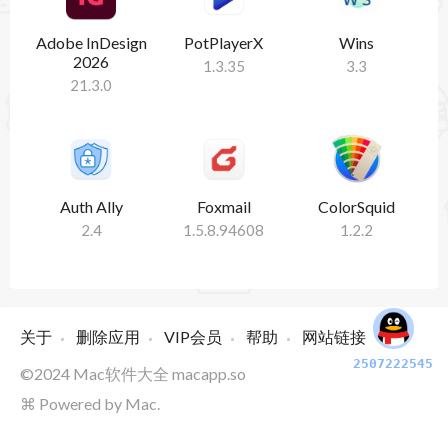
Adobe InDesign
PotPlayerX
Wins
2026
1.3.35
3.3
21.3.0
Auth Ally
Foxmail
ColorSquid
2.4
1.5.8.94608
1.2.2
关于
删除应用
VIP会员
帮助
网站链接
2507222545
©2024
Mac软件大全
macapp.so
⌘ Powered by Mac.