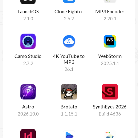
LaunchOS
Clone Fighter
MP3 Encoder
2.1.0
2.6.2
2.20.1
Camo Studio
4K YouTube to
WebStorm
MP3
2.7.2
2025.1.1
26.1
Astro
Brotato
SynthEyes 2026
2026.10.0
1.1.15.1
Build 4636