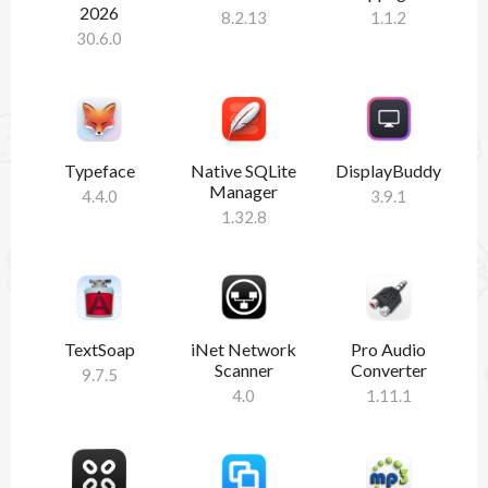
2026
8.2.13
1.1.2
30.6.0
Typeface
Native SQLite
DisplayBuddy
Manager
4.4.0
3.9.1
1.32.8
TextSoap
iNet Network
Pro Audio
Scanner
Converter
9.7.5
4.0
1.11.1