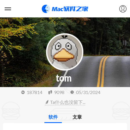
软件
游戏
教程
tom
论坛
187814
9098
05/31/2024
VIP
Ta什么也没留下...
上传
软件
文章