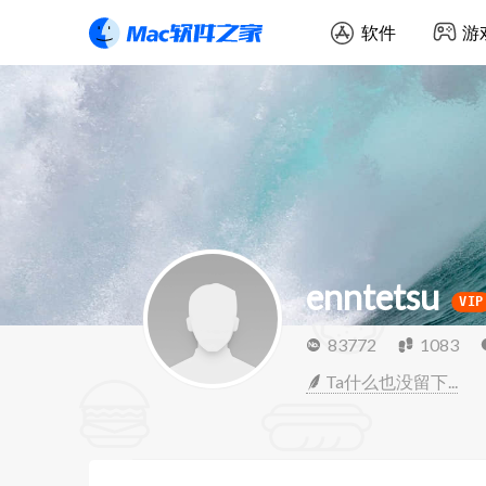
软件
游
enntetsu
VIP
83772
1083
Ta什么也没留下...