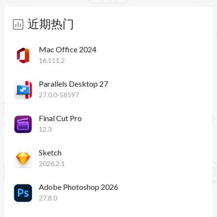
近期热门
Mac Office 2024
16.111.2
Parallels Desktop 27
27.0.0-58597
Final Cut Pro
12.3
Sketch
2026.2.1
Adobe Photoshop 2026
27.8.0