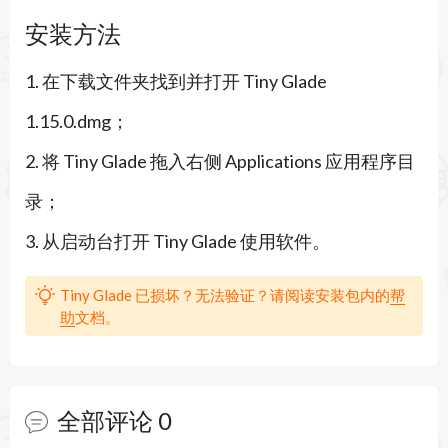
感，非常适合喜欢创意放松的玩家。
安装方法
游戏玩法
1. 在下载文件夹找到并打开 Tiny Glade
1. 自由涂鸦建造：使用直观工具在无网格环境中绘
1.15.0.dmg；
制墙壁、屋顶和路径，游戏会智能生成支撑结构和
2. 将 Tiny Glade 拖入右侧 Applications 应用程序目
装饰细节。
录；
2. 程序化细节优化：每块砖石和木板都会根据环境
3. 从启动台打开 Tiny Glade 使用软件。
自动适应，创造出自然生动的建筑效果，提升画面
美感。
Tiny Glade 已损坏？无法验证？请阅读安装包内的
帮
助
文档。
3. 地形与景观塑造：调整地势高度、添加水景和植
被，打造丰富多样的微型世界场景。
4. 创意探索模式：尝试不同风格，从中世纪城堡到
全部评论
0