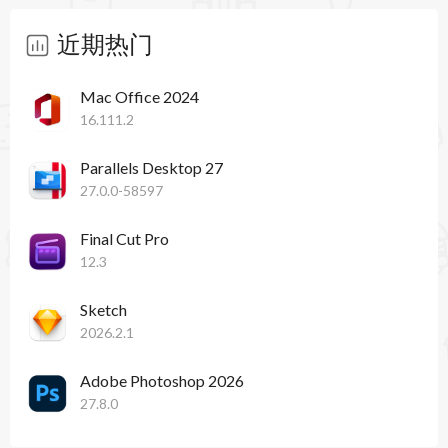
近期热门
Mac Office 2024
16.111.2
Parallels Desktop 27
27.0.0-58597
Final Cut Pro
12.3
Sketch
2026.2.1
Adobe Photoshop 2026
27.8.0