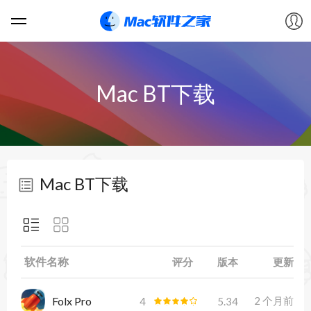
软件
Mac BT下载
游戏
教程
Mac BT下载
论坛
VIP
软件名称
评分
版本
更新
上传
Folx Pro
2 个月前
4
5.34