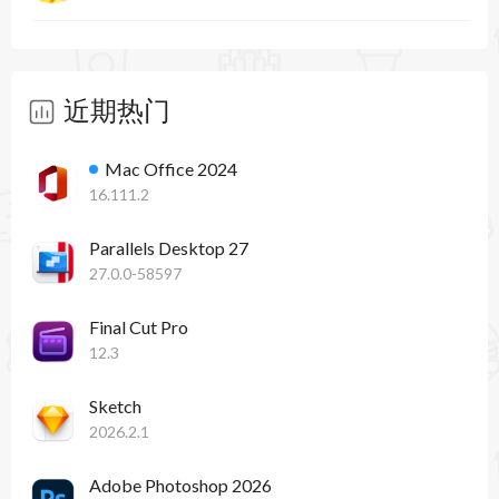
近期热门
Mac Office 2024
16.111.2
Parallels Desktop 27
27.0.0-58597
Final Cut Pro
12.3
Sketch
2026.2.1
Adobe Photoshop 2026