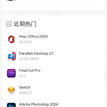
近期热门
Mac Office 2024
16.111.2
Parallels Desktop 27
27.0.0-58597
Final Cut Pro
12.3
Sketch
2026.2.1
Adobe Photoshop 2026