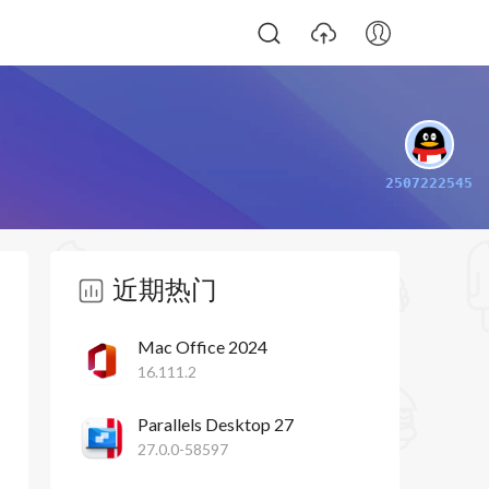
2507222545
近期热门
Mac Office 2024
16.111.2
Parallels Desktop 27
27.0.0-58597