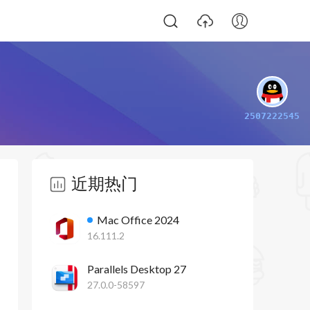
2507222545
近期热门
Mac Office 2024
16.111.2
Parallels Desktop 27
27.0.0-58597