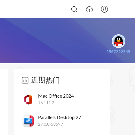
2507222545
近期热门
Mac Office 2024
16.111.2
Parallels Desktop 27
27.0.0-58597