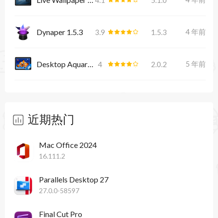
Dynaper 1.5.3
4 年前
3.9
1.5.3
Desktop Aquarium Wallpapers
5 年前
4
2.0.2
近期热门
Mac Office 2024
16.111.2
Parallels Desktop 27
27.0.0-58597
Final Cut Pro