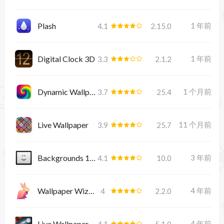
Plash
1 年前
4.1
2.15.0
Digital Clock 3D
1 年前
3.3
2.1.2
Dynamic Wallpaper
1 个月前
3.7
25.4
Live Wallpaper
11 个月前
3.9
25.7
Backgrounds 10.0
3 年前
4.1
10.0
Wallpaper Wizard 2.2.0
4 年前
4
2.2.0
Live Wallpaper HD 5.1.0
4 年前
4.1
5.1.0