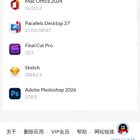
Mac Office 2024
16.111.2
Parallels Desktop 27
27.0.0-58597
Final Cut Pro
12.3
Sketch
2026.2.1
Adobe Photoshop 2026
27.8.0
关于
删除应用
VIP会员
帮助
网站链接
2507222545