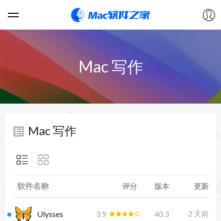
软件
Mac 写作
游戏
教程
Mac 写作
论坛
VIP
软件名称
评分
版本
更新
上传
Ulysses
2 天前
3.9
40.3