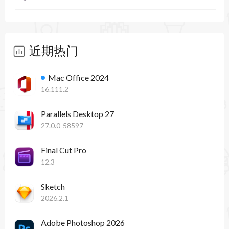
近期热门
Mac Office 2024
16.111.2
Parallels Desktop 27
27.0.0-58597
Final Cut Pro
12.3
Sketch
2026.2.1
Adobe Photoshop 2026