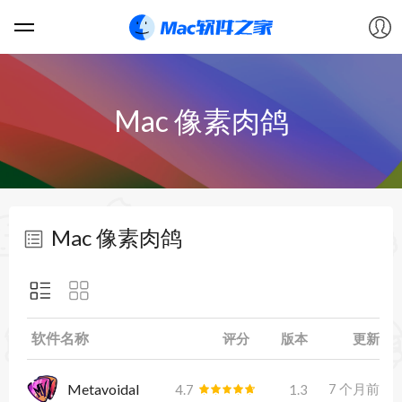
软件
Mac 像素肉鸽
游戏
教程
Mac 像素肉鸽
论坛
VIP
软件名称
评分
版本
更新
上传
Metavoidal
7 个月前
4.7
1.3