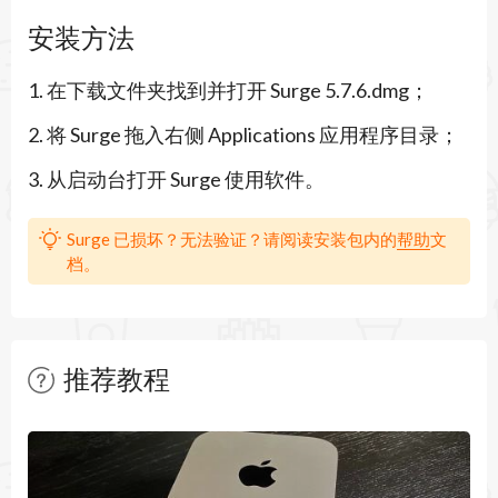
（虚拟机）或是通过 USB 数据线连接上 iOS 设备，
安装方法
控制其启用 Surge。（在 Menubar 菜单找到
1. 在下载文件夹找到并打开 Surge 5.7.6.dmg；
Dashboard 即可调用 New Dashboard 窗口建立连
2. 将 Surge 拖入右侧 Applications 应用程序目录；
接控制）
3. 从启动台打开 Surge 使用软件。
Surge 5.7.6 更新内容：
更新日期：2024年9月
Surge 已损坏？无法验证？请阅读安装包内的
帮助
文
档。
- 适配 macOS Sequoia 系统
- 解决了增强模式下的部分兼容性问题
- Hysteria2 和 TUIC 协议新增端口跳跃支持
推荐教程
- 其他bug修复和优化
暂无文章