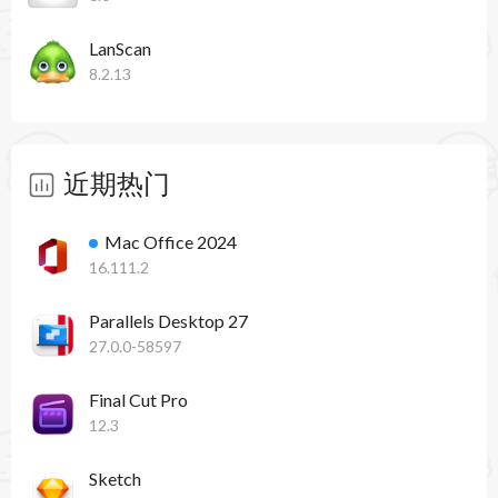
LanScan
8.2.13
近期热门
Mac Office 2024
16.111.2
Parallels Desktop 27
27.0.0-58597
Final Cut Pro
12.3
Sketch