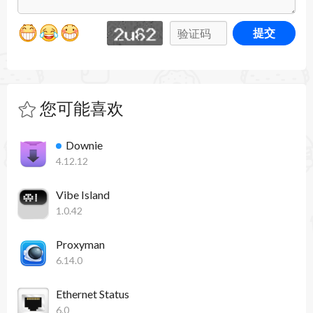
提交
您可能喜欢
Downie
4.12.12
Vibe Island
1.0.42
Proxyman
6.14.0
Ethernet Status
6.0