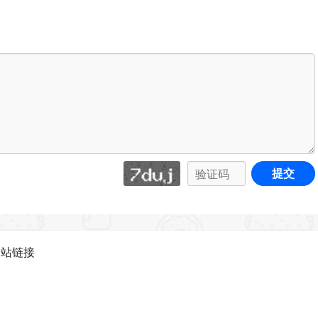
略图的问题。
分遮挡在标题栏下方。
的堆叠笔记可能会丢失其
用于错误笔记的问题。
提交
添加样式时，样式会按正确的字母顺序显示。
图无法渲染的问题。
网站链接
下方的笔记可能会被部分遮挡。