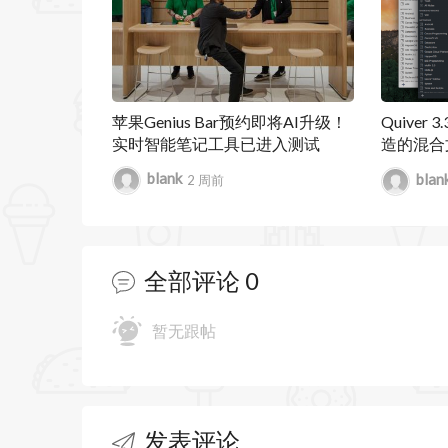
• 自定义笔记的外观
• 数学类型支持
• iCloud 同步
苹果Genius Bar预约即将AI升级！
Quiver 
实时智能笔记工具已进入测试
造的混合文
• 全屏模式
LaTeX
blank
blan
2 周前
• 导出为流行格式或打印您的想法
• 轻松将笔记拖入 Scrivener 以供进一步
全部评论
0
Scapple 1.5.1 更新内容：
• 修复了从 Scapple 早期版本打开
暂无跟帖
• 解决了加载板时自动调整有时会应用
• 恢复复制和粘贴笔记样式的功能。
发表评论
• 改进了笔记样式排序；加载或添加时