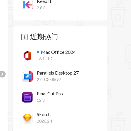
Keep It
2.8.8
近期热门
Mac Office 2024
16.111.2
Parallels Desktop 27
27.0.0-58597
Final Cut Pro
12.3
Sketch
2026.2.1