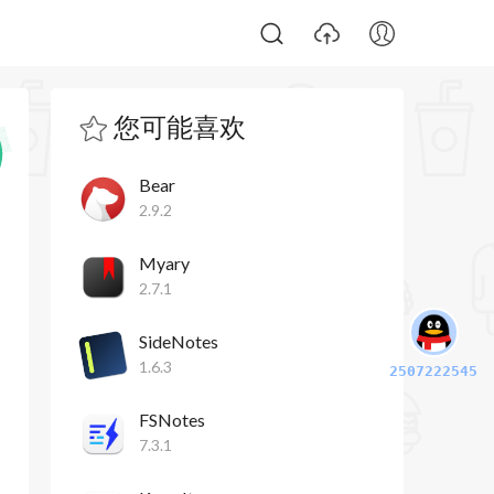
您可能喜欢
Bear
2.9.2
Myary
2.7.1
SideNotes
1.6.3
2507222545
FSNotes
7.3.1