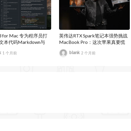
3.3 for Mac 专为程序员打
英伟达RTX Spark笔记本强势挑战
本代码Markdown与
MacBook Pro：这次苹果真要慌
笔记本应用
了？
k
blank
1 个月前
2 个月前
开发
的堆叠笔记可能会丢失其保存位置的问题。
于错误笔记的问题。
，样式现在按正确的字母顺序显示。