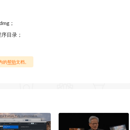
简单；在想法之间建立联系就像将一个音符拖放到另一
.dmg；
Scapple 中，您可以四处移动笔记，而且永远不会用
 应用程序目录；
包内的
帮助
文档。