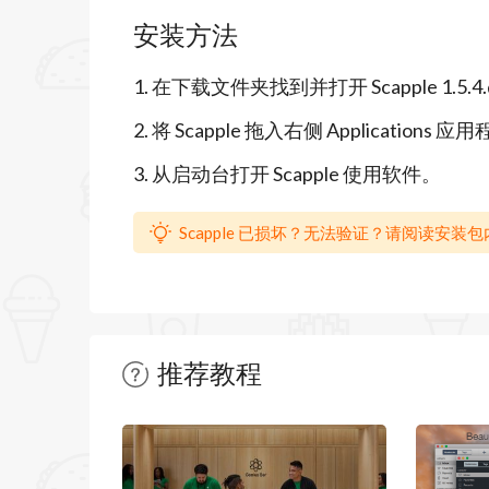
这很简单
安装方法
创建笔记就像双击页面上的任意位置一样
1. 在下载文件夹找到并打开 Scapple 1.5.4
个音符上一样简单。与真正的纸张不同，在 
2. 将 Scapple 拖入右侧 Applications
完空间。
3. 从启动台打开 Scapple 使用软件。
scapple的功能特征
• 简单，有趣，好用
Scapple 已损坏？无法验证？请阅读安装
• 在任何地方写笔记
• 使用拖放连接笔记
• 轻松移动和排列笔记
推荐教程
• 在相关想法的列中堆叠笔记
暂无文章
• 标签连接
• 创建背景形状以对笔记进行分组