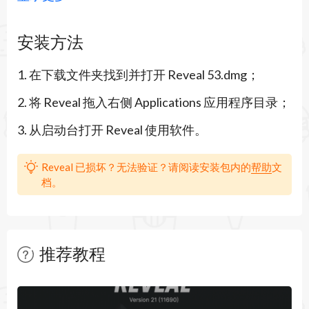
Reveal 诞生于 iOS 应用开发需求的不断增长中。随
安装方法
着应用程序变得越来越复杂，传统的调试工具已经
1. 在下载文件夹找到并打开 Reveal 53.dmg；
无法满足开发者深入了解界面结构的需求。于是，
2. 将 Reveal 拖入右侧 Applications 应用程序目录；
Reveal 于 2013 年首次发布，填补了这一市场空
3. 从启动台打开 Reveal 使用软件。
白。
早期版本的 Reveal 通过简化和可视化 UI 调试流
Reveal 已损坏？无法验证？请阅读安装包内的
帮助
文
档。
程，帮助开发者直观了解应用界面的层级和布局结
构。随着用户需求的提升和软件功能的扩展，
Reveal 不断升级。每次版本更新都增加了更多功
推荐教程
能，如实时属性修改、性能分析等，最终发展成今
暂无文章
天的 Reveal 41 版本。