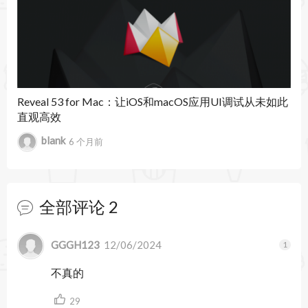
Reveal 功能介绍：
1. 实时视图调试：Reveal 可以在运行时捕获应用的
界面，展示应用的 UI 层次结构，支持用户查看所
有的视图和控件，包括它们的大小、位置、层级关
Reveal 53 for Mac：让iOS和macOS应用UI调试从未如此
直观高效
系和属性。
blank
6 个月前
2. 3D 视图分析：Reveal 以 3D 的方式展现应用的
视图层级，使开发者能够更加直观地观察界面的堆
全部评论
2
叠方式，识别潜在的布局问题。
3. 实时调试和修改属性：开发者可以直接在 Reveal
暂无跟帖
GGGH123
12/06/2024
中修改视图的属性（如颜色、位置、透明度等），
不真的
并立刻在应用上看到效果，而不需要重新编译。
29