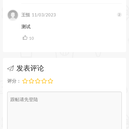
4. 兼容多种开发工具：Reveal 支持 Swift 和
王恒
11/03/2023
Objective-C 开发的应用，且可以与 Xcode 一起使
测试
用。开发者可以将其作为 Xcode 的调试工具的一
10
部分。
5. 性能优化：Reveal提供了一些工具来帮助开发者
分析 UI 性能瓶颈，比如布局计算、重绘和过度渲
发表评论
染等问题，帮助提升应用的流畅度。
评分：
Reveal 21 版新增了对macOS Mojave的深色模式支
持，Reveal 21 版能够实时查看iOS App的视图结构
并可实时调试预览 iOS App界面，还可以实时更改
某个 UIView 的位置和大小的相关属性值查看效果.