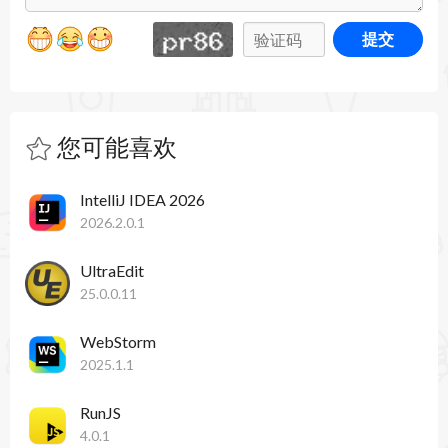
支持最新的iOS 11、tvOS，Auto Layout等，
提交
Reveal 破解版可以实时的调试查看界面布局，解
决界面相关问题，类似于FireFox上的FireBug，对
于UI上的层的显示很清晰直观，可以很方便的用于
您可能喜欢
UI的调试，用来学习UI的使用也是无上利器，非常
IntelliJ IDEA 2026
好用！
2026.2.0.1
Reveal 53 更新内容：
UltraEdit
更新日期：2025年4月23日
25.0.0.11
- 修复macOS 15.4 Sequoia中的Bonjour严重Bug，
WebStorm
2025.1.1
该问题影响Reveal在模拟器或设备上发现应用的能
力。
RunJS
4.0.1