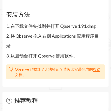
目标。这种设计特别适合那些希望改善工作习惯、
安装方法
减少社交媒体和娱乐网站分心的上班族和远程工作
1. 在下载文件夹找到并打开 Qbserve 1.91.dmg；
者。此外，它还支持自定义项目规则，让特定文档
2. 将 Qbserve 拖入右侧 Applications 应用程序目
或网址自动归类到对应项目中，大大简化了工时统
录；
计流程。所有数据仅保存在本地Mac上，确保隐私
3. 从启动台打开 Qbserve 使用软件。
安全，同时提供灵活的报告和导出选项，满足不同
用户对时间管理的需求。
Qbserve 已损坏？无法验证？请阅读安装包内的
帮助
文档。
主要功能
1. 自动活动追踪：后台每隔几秒检测活跃窗口，记
录应用、网站和文档使用时长，无需手动启动或停
推荐教程
止。