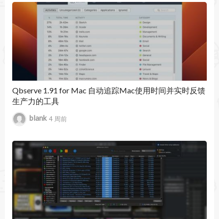
暂无文章
2. 实时生产力反馈：菜单栏图标根据当前专注度动
态变色，并显示简要统计，让您随时掌握状态。
3. 详细报告与分析：生成日、周、月生产力报告，
包含时间线、分类饼图和趋势图表，帮助发现模
式。
Qbserve 1.91 for Mac 自动追踪Mac使用时间并实时反馈
生产力的工具
4. 项目规则与自动分类：设置关键词或网址规则，
blank
4 周前
自动将活动归入特定项目，便于多任务管理。
5. 工时表与发票生成：整理每日工时，支持添加备
注，一键导出支持18种语言的PDF发票，适合
freelancing。
6. 数据导出与集成：支持CSV、JSON导出，可通