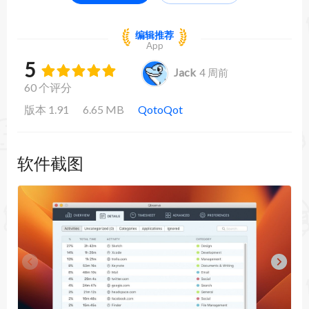
编辑推荐
App
5
Jack
4 周前
60 个评分
版本 1.91
6.65 MB
QotoQot
软件截图