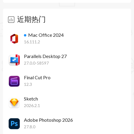
近期热门
Mac Office 2024
16.111.2
Parallels Desktop 27
27.0.0-58597
Final Cut Pro
12.3
Sketch
2026.2.1
Adobe Photoshop 2026
27.8.0