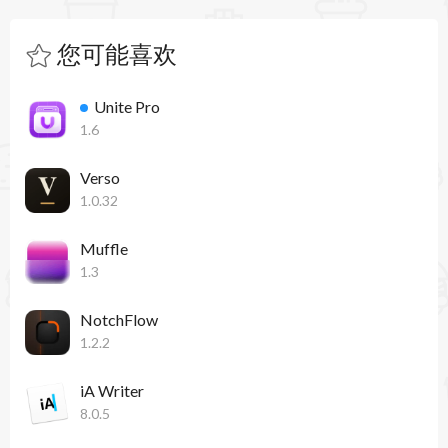
您可能喜欢
Unite Pro
1.6
Verso
1.0.32
Muffle
1.3
NotchFlow
1.2.2
iA Writer
8.0.5