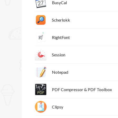
BusyCal
Scherlokk
RightFont
Session
Notepad
PDF Compressor & PDF Toolbox
Clipsy