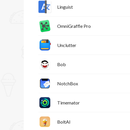
Linguist
OmniGraffle Pro
Unclutter
Bob
NotchBox
Timemator
BoltAI