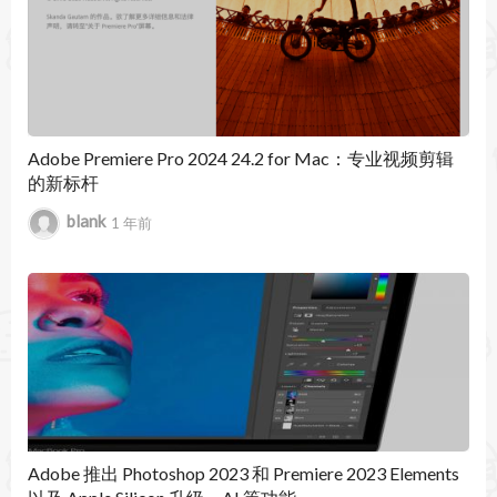
和全屏播放。
导出预设管理器
使用新的预设管理器访问现有的导出预设，保存自
己的自定义预设，或者导入或导出预设进行共享。
Adobe Premiere Pro 2024 24.2 for Mac：专业视频剪辑
的新标杆
通过快速导出或新的导出模式打开预设管理器。
blank
1 年前
自动颜色，由 Adobe Sensei 提供支持
使用 Adobe Sensei 的强大功能快速进行颜色校
正。 “自动颜色”使用智能调整来帮助用户快速追踪
颜色校正，并帮助和指导新用户熟悉颜色工具。
语音到文本（广东话）
现在，语音到文本功能支持广东话。 现在，语音
Adobe 推出 Photoshop 2023 和 Premiere 2023 Elements