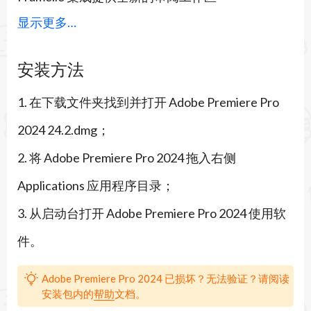
显示更多…
现已内置于 Premiere Pro 和 After Effects 中，
Frame.io for Creative Cloud 为您提供实时审阅和审
安装方法
批以及云媒体共享。
1. 在下载文件夹找到并打开 Adobe Premiere Pro
Camera to Cloud
2024 24.2.dmg；
新工作流程包含在 Frame.io for Creative Cloud
2. 将 Adobe Premiere Pro 2024 拖入右侧
中，用户可借此将相机文件直接发送到 Premiere
Applications 应用程序目录；
Pro，以便在制作的同时开始编辑工作。
3. 从启动台打开 Adobe Premiere Pro 2024 使用软
重新设计的导入
件。
新的导入模式提供了一种可视化、直观的方式来创
建视频项目和收集媒体。从媒体开始，而不是项目
Adobe Premiere Pro 2024 已损坏？无法验证？请阅读
安装包内的
帮助
文档。
设置。选择单个资源并单击“创建”以将其导入到时