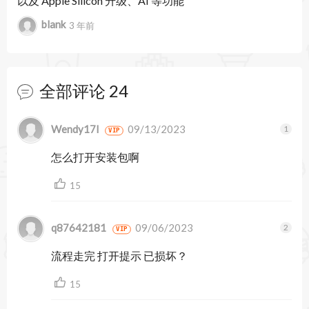
以及 Apple Silicon 升级、AI 等功能
到文本语言包支持 14 种语言的视频字幕制作。
blank
3 年前
按颜色显示或隐藏标记
在序列上显示和隐藏不同的标记组，从而高效地开
全部评论
24
展工作。例如，如果您为不同的工作流选择了不同
的颜色，则可以使用“标记”面板中的复选框来显示
暂无跟帖
Wendy17l
09/13/2023
VIP
或隐藏类别。
怎么打开安装包啊
修剪模式下的播放循环选项
15
“修剪”模式现在支持从播放指示器所在位置开始循
环回放，而不是从最近的编辑点开始。
q87642181
09/06/2023
VIP
重新混合的进度指示器
流程走完 打开提示 已损坏？
“重新混合”可智能调整歌曲时间，使音乐和视频相
15