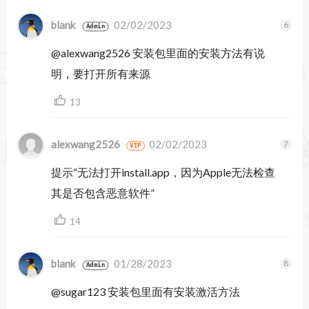
从视频短片到高品质长篇电影制作都可以在一个平
blank
02/02/2023
Admin
台完成。
@alexwang2526 安装包里面的安装方法有说
明，要打开所有来源
您可以编辑视频颜色分级、调整声音、从其它
13
Adobe 应用导入图形和特效。无论您是专业还是业
余的视频编辑者，都可以使用顶级水平的视频编辑
alexwang2526
02/02/2023
VIP
工具尽情发挥创意。
提示“无法打开install.app，因为Apple无法检查
导入任何文件格式的镜头。
其是否包含恶意软件”
轻松拖放视频文件至您的项目。无论您是用
14
DSLR、GoPro 还是 iPhone — 或其它智能手机 — 进
blank
01/28/2023
Admin
行摄像，都可以使用 Premiere Pro视频编辑软件制
@sugar123 安装包里面有安装激活方法
作。