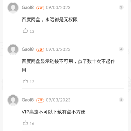
匹配。在对音频剪辑应用“重新混合”时，新的进度
Gaol8
09/03/2023
VIP
指示器会显示“重新混合”正在分析剪辑。
百度网盘，永远都是无权限
对 Sony Venice 2 摄像机的支持
13
Premiere Pro 现在支持 Sony VENICE 2 摄像机文件
格式。
Gaol8
09/03/2023
VIP
Premiere Pro 2024 mac 是电影电视视频制作领域
百度网盘显示链接不可用，点了数十次不起作
用
最流行的视频制作软件之一。Premiere Pro 2024
for Mac可以轻松制作和编辑出惊艳效果视频片
12
段，广泛用于创作电影、电视和网络视频等作品。
Gaol8
09/03/2023
VIP
整个影片从拍摄到片尾字幕以及影片镜头的切入和
VIP高速不可以下载有点不方便
切出等编辑，Premiere Pro都可以轻松实现。
16
Adobe Premiere Pro 2024 24.2 的新特性