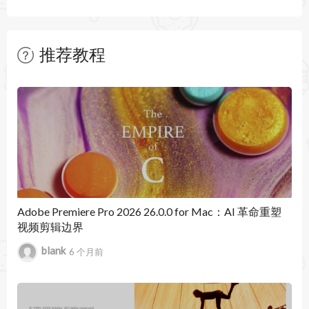
间轴上。
重新设计的导出
推荐教程
新设计专门针对内容的目标位置（包括 YouTube、
暂无文章
Facebook 和 Twitter 等社交平台），从而简化导
出流程。Premiere Pro 可针对每个目标位置提供推
荐的输出设置。自定义自己的目标位置和预设，以
提高效率。
全新标题栏
Adobe Premiere Pro 2026 26.0.0 for Mac：AI 革命重塑
视频剪辑边界
使用“导入”、“编辑”和“导出”选项卡在 Premiere
blank
6 个月前
Pro 中更轻松地导航，以访问创作过程的主要阶
段。标题栏还提供对工作区的快速访问、快速导出