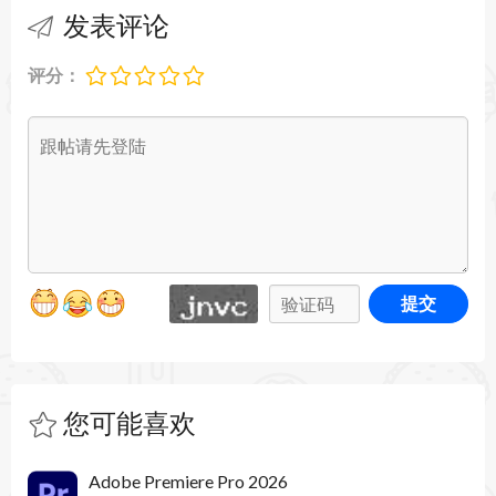
现。 电影编辑的基础技巧。 轻松导入您的镜头、
发表评论
创建序列、添加标题、调整音频水平并导出视频。
评分：
调整颜色和白色平衡
使用电影摄影师最爱的 Lumetri Color 面板进行颜
色调整，让您的视频更加专业。了解白色平衡、颜
色矫正、颜色分级等等。
提交
Adobe Premiere Pro 2024的新增功能
分离代理
您可能喜欢
现在，可以从剪辑中删除代理。
关闭所有其他项目
Adobe Premiere Pro 2026