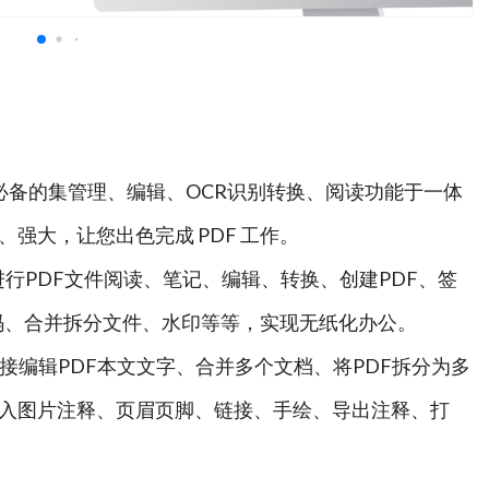
器是一款用户必备的集管理、编辑、OCR识别转换、阅读功能于一体
强大，让您出色完成 PDF 工作。
ac 上进行PDF文件阅读、笔记、编辑、转换、创建PDF、签
设置密码、合并拆分文件、水印等等，实现无纸化办公。
更多功能 - 直接编辑PDF本文文字、合并多个文档、将PDF拆分为多
插入图片注释、页眉页脚、链接、手绘、导出注释、打
PT等任何其他Microsoft Office®格式，日夜间模式切换