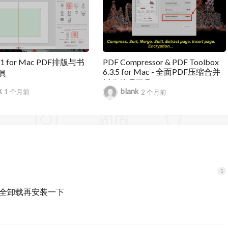
或图片创建手写签名或图片签名
批准，未批准，或自定义文字图章或者图片图章
il或网站快速链接，可编辑链接
1.1 for Mac PDF排版与书
PDF Compressor & PDF Toolbox
6.3.5 for Mac - 全面PDF压缩合并
具
数据
拆分处理工具
k
blank
1 个月前
2 个月前
，包含添加，删除，移动，或修改文字。可更改PDF文字大
表单，例如按钮，复选框，单选按钮，列表框和下拉列表
er完全卸载再安装一下
er 创建的静态PDF表单，如税务单，发票，简历等包含交互元素