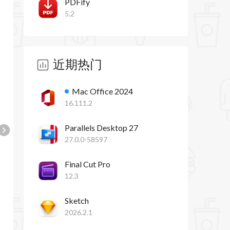
PDFify
5.2
近期热门
Mac Office 2024
16.111.2
Parallels Desktop 27
27.0.0-58597
Final Cut Pro
12.3
Sketch
2026.2.1