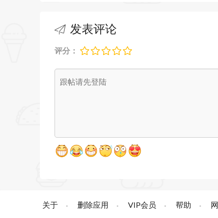
・提取 - 提取所需的页面来创建一个新的
发表评论
・插入 - 将另一个文件（整个文件或特
・旋转、删除、替换、裁剪PDF页面
评分：
编辑PDF
・水印 - 添加文字水印或者图片水印，
・页眉/页脚/页码 - 使用自定义的页码
大小，颜色和位置等
・Bates贝茨码 - 从您的法律文件中
号，公司名称或日期
・Background背景色 - 根据阅读
关于
删除应用
VIP会员
帮助
・Flatten副本 - 创建Flatten副本，