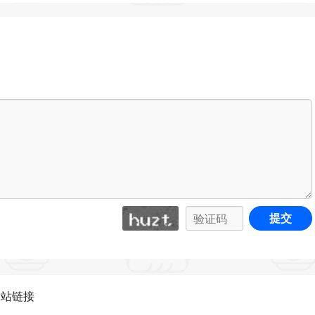
PDF文件
定页面范围）插入到现有文件，保存为新文件
确保您的文档安全和专业。可根据需要编辑水印内容
标记PDF文档的每一个页面。更改字符串中的字体类型，
识别和检索信息。添加唯一的前缀或后缀，可以是数字，案例
提交
环境自由选择切换阅读背景颜色，舒适双眼
网站链接
以使内容保持静态