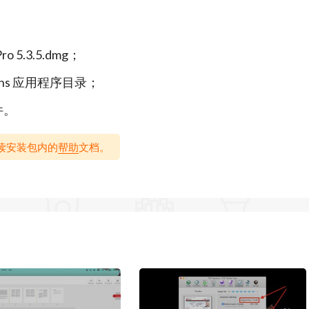
One一站式PDF编辑器，深受全球数千万用户的信赖与喜爱。
 5.3.5.dmg；
ations 应用程序目录；
件。
读、水平或垂直方向阅读，自动滚动模式
F文档
请阅读安装包内的
帮助
文档。
眼
功能，帮助轻松浏览整个文件
书签
信息: 高亮、下划线、删除线、手绘、文本框、便签、
连续添加批注工具