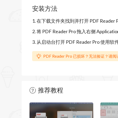
等。
安装方法
PDF Reader Pro是一款All In 
1. 在下载文件夹找到并打开 PDF Reader Pro
PDF Reader Pro 的主要功能：
2. 将 PDF Reader Pro 拖入右侧 Applic
轻松阅读 PDF
3. 从启动台打开 PDF Reader Pro 使用软
・阅读模式 - 支持多页签查看、全屏阅
・演示 - 以PPT中的幻灯片模式来呈现PD
PDF Reader Pro 已损坏？无法验证？
・夜间模式 - 在暗黑环境下阅读，舒缓双
・支持阅读大纲的创建、编辑和全文搜索
・在PDF指定页面和区域插入Bookmark
推荐教程
PDF标记、注释
暂无文章
・使用专业PDF注释工具标记文档的重要
形状（矩形、圆形，箭头，直线）等。可