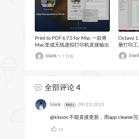
・签名 - 在任意位置利用触控板，键盘
・图章 - 添加标准预设图章，如机密，
・链接 - 将文字与PDF页面或邮件Ema
Print to PDF 6.7.5 for Mac 一款将
Octavo 
Mac变成无线虚拟打印机直接输出
册打印工
・表格 - 创建/绘制表格，轻松编辑表格
PDF的实用工具
blan
blank
1 个月前
PDF编辑
・文字编辑 - 直接在PDF中编辑文本
全部评论
4
小和颜色等属性
创建、填写PDF表单
暂无跟帖
blank
09/22/2021
Admin
・创建和编辑表单。创建可填写的PDF
@kinson 不能直接更新，用app clean
等
14
・处理由 Adobe Acrobat Read