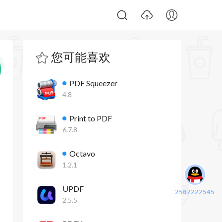
您可能喜欢
PDF Squeezer
4.8
Print to PDF
6.7.8
Octavo
1.2.1
UPDF
2507222545
2.5.5