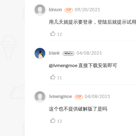
的PDF表单
kinson
09/20/2021
VIP
・填写不包含交互域的简单表单。可以在
用几天就提示要登录，登陆后就提示试用
全能无限PDF转Office转换器，订阅即
12
・轻松本地离线转换PDF文档，将PDF导出为Micr
blank
04/08/2021
Admin
PowerPoint（.pptx）、RTF、HTML、T
@lvmengmoe 直接下载安装即可
Image（JPEG/JPG//PNG/GIF/TI
11
保留原有布局
・将MS Office文件、iWorks、网页、
lvmengmoe
04/08/2021
VIP
・新建空白文件或将剪切板中的内容转换
这个也不提供破解版了是吗
管理或重组PDF页面
13
・拆分 & 合并 - 将PDF文档拆分为