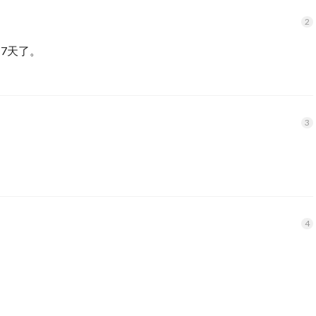
表单上的任何位置手动添加文本和其他符号
7天了。
可解锁
osoft Word（.docx）、Excel（.xlsx）、
ext、
FF/TGA/BMP/JP2）、CSV等文档格式。转换格式以后会尽量
图片等转档为PDFs
为PDF文件
多个文档或将多个页面合并为一个新的可搜索的PDF文档