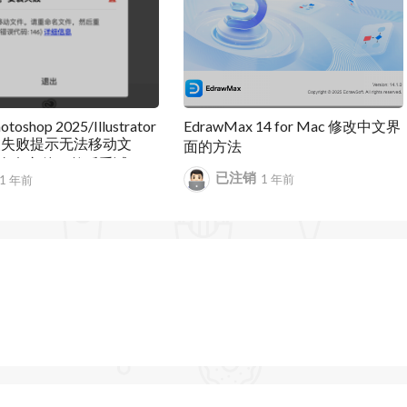
ge、Microsoft 365、Outlook.com(包括Hotmail和
otoshop 2025/Illustrator
EdrawMax 14 for Mac 修改中文界
安装失败提示无法移动文
面的方法
命名文件，然后重试。
已注销
1 年前
1 年前
码：146）
容：
e 365企业账户为事件添加会议室选项。