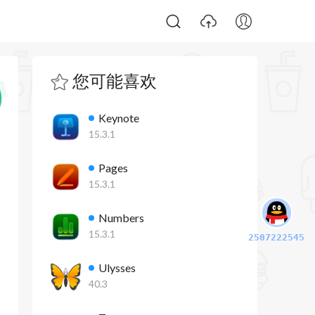
您可能喜欢
Keynote
15.3.1
Pages
15.3.1
Numbers
15.3.1
2507222545
Ulysses
40.3