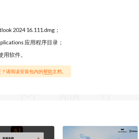
ok 2024 16.111.dmg；
消息，然后启用智能筛选器。
 Applications 应用程序目录；
要事项。
24 使用软件。
能看到最感兴趣的人的动向。
？无法验证？请阅读安装包内的
帮助
文档。
日历中。
人员、日程安排和文档。
续活动和确定日常业务优先级。
ser，Northern Exposure)