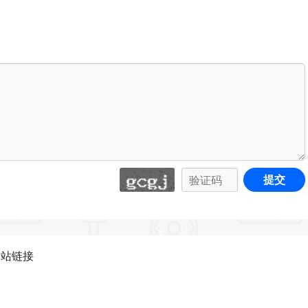
面上的视图切换器在网格和列表视图之间切换。
容：
e 365企业账户为事件添加会议室选项。
面上的视图切换器在网格和列表视图之间切换。
提交
容：
助保护敏感信息，通过检测和防止意外共享机密数据，同时允
网站链接