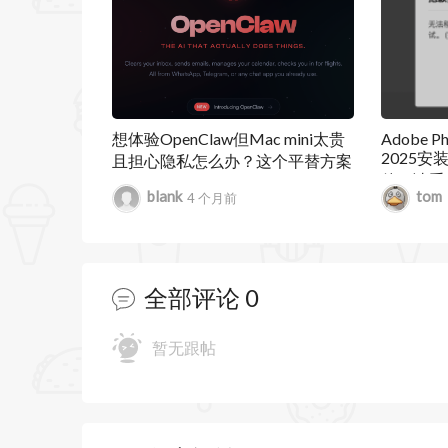
使用邮件加密保护电子邮件。
使用敏感度选项卡保护机密信息
与电子邮件供应商协作
用于Mac的outlook包括Microsoft Exchan
想体验OpenClaw但Mac mini太贵
Adobe Ph
2025
且担心隐私怎么办？这个平替方案
MSN)、Gmail、Yahoo Mail和iCloud。
件。请重
一定不要错过
blank
tom
4 个月前
（错误代
Outlook 2024 for Mac 16.93.2的新功能：
安全更新
全部评论
0
修复已知问题
Microsoft Outlook 2024 16.105 更新内
暂无跟帖
更新日期：2026年1月13日
- 日历：会议参与者现在可以使用Offic