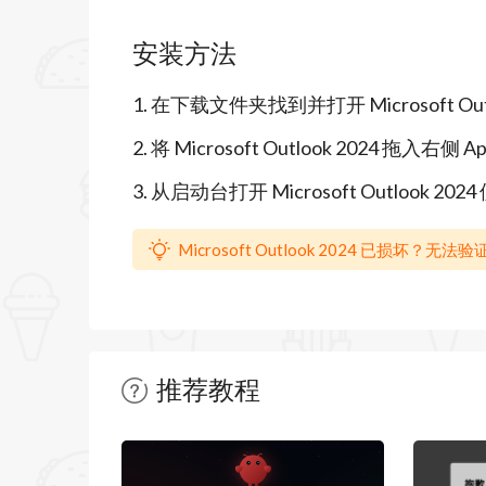
Outlook 2024 mac中文版的特性：
安装方法
集中所有内容
1. 在下载文件夹找到并打开 Microsoft Outlo
重要信息--Outlook首先显示最重要的
2. 将 Microsoft Outlook 2024 拖入右侧
您可以同时查看多个日历，而不会错过重
3. 从启动台打开 Microsoft Outlook 20
通过电子邮件、日历和联系方式，一眼就
比“努力”工作更聪明。
Microsoft Outlook 2024 已损坏
差旅、发票付款和预订信息将自动添加到
使用搜索功能可以轻松找到重要的信息、
标记电子邮件或设置通知，以帮助维护后
推荐教程
连接状态和保护
暂无文章
安全预防措施保护隐私，让您高枕无忧。(David a