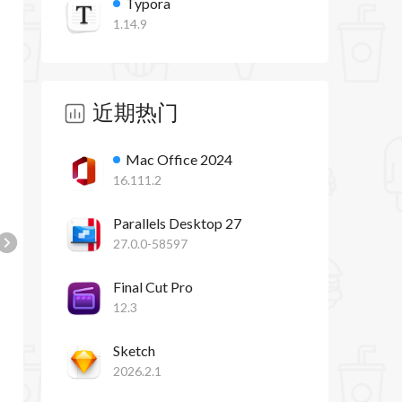
Typora
1.14.9
近期热门
Mac Office 2024
16.111.2
Parallels Desktop 27
27.0.0-58597
Final Cut Pro
12.3
Sketch
2026.2.1