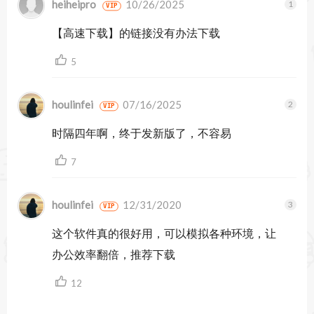
暂无跟帖
heiheipro
10/26/2025
Noizio应用程序将对您有用：
VIP
【高速下载】的链接没有办法下载
•作为按摩音乐或瑜伽和冥想的声音
5
•放松的声音使您睡得香甜
•专心工作，避免分心
houlinfei
07/16/2025
VIP
•经过漫长而累人的一天后，请放心
时隔四年啊，终于发新版了，不容易
•放松并减轻压力
7
•安抚哭泣的婴儿
•舒缓头痛和偏头痛
houlinfei
12/31/2020
VIP
•掩盖耳鸣（耳鸣）
这个软件真的很好用，可以模拟各种环境，让
办公效率翻倍，推荐下载
还可以帮助：
12
缓解焦虑|深度睡眠专注与专心|管理压力|关系|打