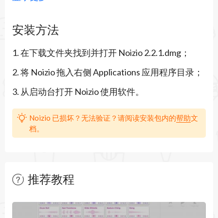
觉，不需要刻意去倾听，一种背景音。非常适合专
安装方法
注于阅读或工作的时候使用。
1. 在下载文件夹找到并打开 Noizio 2.2.1.dmg；
Noizio是一款应用程序，它将淹没街道上的噪音，
2. 将 Noizio 拖入右侧 Applications 应用程序目录；
使您可以专注于手头的工作，从而提高工作效率。
3. 从启动台打开 Noizio 使用软件。
另一方面，它也可以设置一个浪漫夜晚的心情或让
您入睡，以确保您整夜都可以做梦。一个环境声音
Noizio 已损坏？无法验证？请阅读安装包内的
帮助
文
档。
均衡器应用程序，用于创建可用于macOS的环境声
音的混合。
特征：
推荐教程
•包括40种迷人的环境声音；
暂无文章
•轻松选择和混合环境声音，使其完全适合您的心