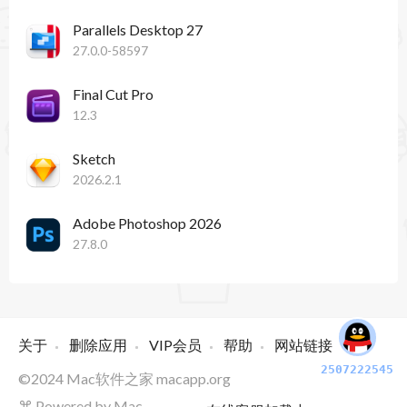
Parallels Desktop 27
27.0.0-58597
Final Cut Pro
12.3
Sketch
2026.2.1
Adobe Photoshop 2026
27.8.0
关于
删除应用
VIP会员
帮助
网站链接
2507222545
©2024
Mac软件之家
macapp.org
⌘ Powered by Mac.