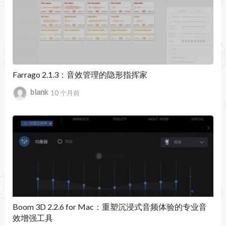
情；
•背景声音支持。在使用其他应用程序时聆听您的
混音；
•Noizio应用程序可让您离线播放所有声音；
Farrago 2.1.3：音效管理的隐形指挥家
blank
10 个月前
•高品质的天sound，以设定心情；
•建立您自己的惊人焦点，放松或睡个混音；
•简约设计；
•声音以无缝循环播放；
•自动暂停计时器和警报。
我们的环境与自然之声：
Boom 3D 2.2.6 for Mac：重塑沉浸式音频体验的专业音
公园里的鸟，蓝鲸，篝火晚会，城市街道，时钟，
效增强工具