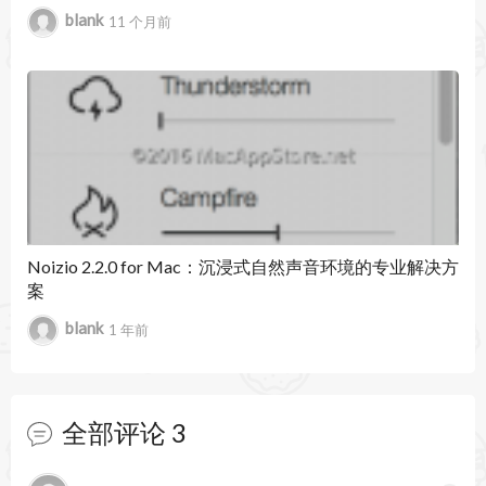
深空，沙漠，农场，青蛙和Cri，幽灵，心跳，火
blank
11 个月前
车内部，键盘打字，凯蒂·珀尔，神奇的编钟，夜
猫子，十月的雨，旧打字机，巴黎咖啡馆，粉红噪
音，游乐场，河流，帆船，海浪，船体，太空无人
机，地铁，夏夜，晴天，雷暴，热带鸟类，乙烯基
裂缝，白噪声，风铃，冬季风，阿尔法波，Beta
Noizio 2.2.0 for Mac：沉浸式自然声音环境的专业解决方
波，Gamma波，Delta波，Theta波。
案
立即下载Noizio，以获取一种简单而优雅的乐器，
blank
1 年前
可在任何场合设置合适的心情。使用它来帮助您工
作或学习，或者允许该应用程序的声音将您带到满
全部评论
3
月下舒适的篝火旁或您可以想象的任何其他地方。