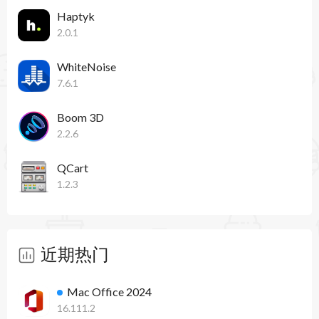
Haptyk
错误修复 - 解决了暗黑模式下的音频播放问题、应
2.0.1
用崩溃和 UI 故障
WhiteNoise
性能提升 - 启动时间更快，内存使用优化，带来更
7.6.1
流畅的体验
Boom 3D
2.2.6
Noizio 2.2.1 更新内容：
错误修复和 MacOS 26 支持
QCart
1.2.3
近期热门
Mac Office 2024
16.111.2