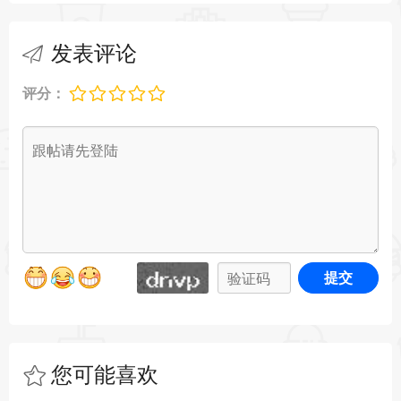
破习惯幸福|感激|自尊|爱心|宽恕|非判决|通勤上班
或上学|大学正念|工作正念|冥想冷静的孩子
发表评论
Noizio 2.1.0 新增功能：
评分：
•增加了设置默认蓝牙设备的功能
•固定的用户界面布局和颜色
•改进了iOS和macOS之间的混合同步
Noizio 2.1.0 更新内容：
• 更新至最新框架，提升性能
提交
• 增强应用稳定性和安全性
Noizio 2.2.0 更新内容：
新功能：内置番茄钟 - 通过定时工作会议和策略性
您可能喜欢
休息，提升专注力