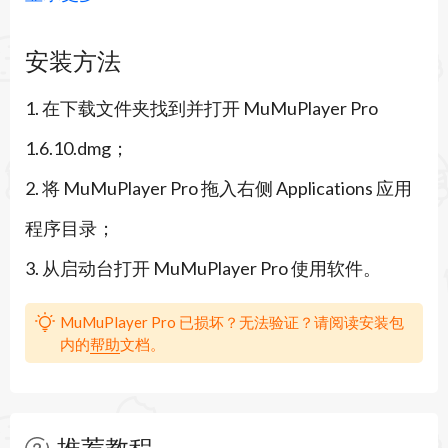
片，助力模拟器启动快、占用低，运行更流畅。
安装方法
（2）高帧体验移动游戏：依托独家图形技术，高
1. 在下载文件夹找到并打开 MuMuPlayer Pro
帧为移动游戏提供高清画质体验。
1.6.10.dmg；
（3）轻松实现高能操作：提供智能键鼠操作方
2. 将 MuMuPlayer Pro 拖入右侧 Applications 应用
案，支持主流手柄，适配触摸板手势。
程序目录；
（4）调试开发安卓应用：支持多开不同配置设
3. 从启动台打开 MuMuPlayer Pro 使用软件。
备，按需调试和开发安卓应用，给Mac继续加生产
力buff。
MuMuPlayer Pro 已损坏？无法验证？请阅读安装包
内的
帮助
文档。
MuMuPlayer Pro 1.6.10 更新内容：
更新日期：暂无公开具体日期（以官网最新发布为
准）
推荐教程