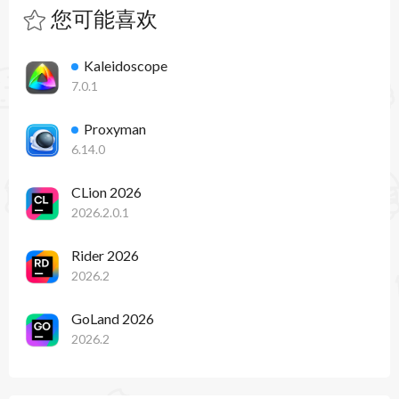
您可能喜欢
Kaleidoscope
7.0.1
Proxyman
6.14.0
CLion 2026
2026.2.0.1
Rider 2026
2026.2
GoLand 2026
2026.2