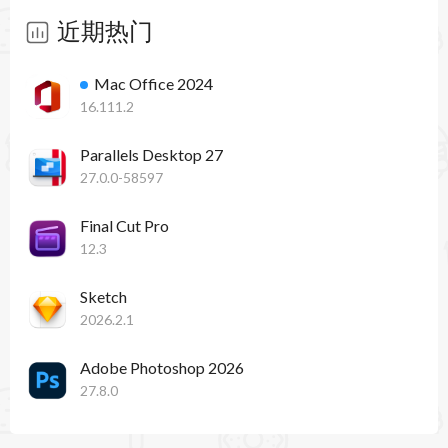
近期热门
Mac Office 2024
16.111.2
Parallels Desktop 27
27.0.0-58597
Final Cut Pro
12.3
Sketch
2026.2.1
Adobe Photoshop 2026
27.8.0