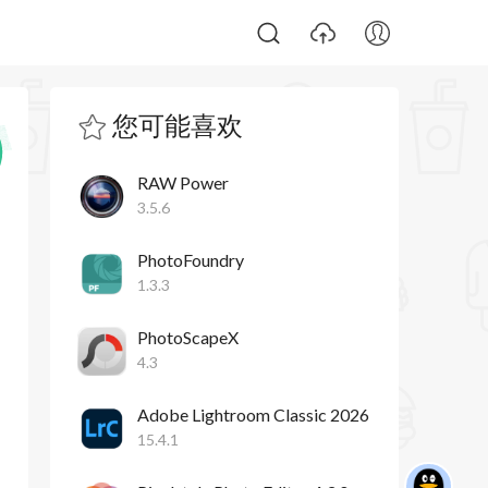
您可能喜欢
RAW Power
3.5.6
PhotoFoundry
1.3.3
PhotoScapeX
4.3
Adobe Lightroom Classic 2026
15.4.1