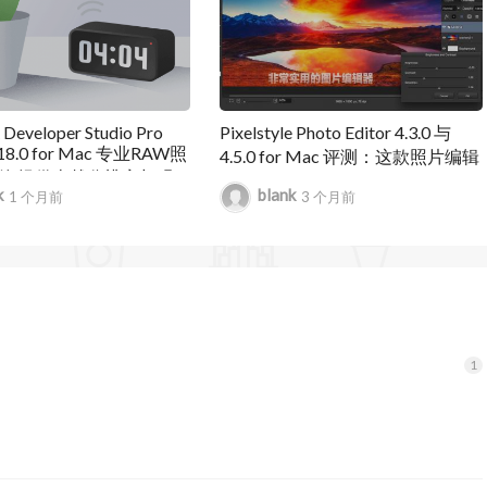
Luminar Neo 拥有更灵活的编辑过程，这意味着编辑照片
了许多小的后台优化，提高了应用程序内部所有进程的
和导出。
 Developer Studio Pro
Pixelstyle Photo Editor 4.3.0 与
0.18.0 for Mac 专业RAW照
4.5.0 for Mac 评测：这款照片编辑
uminar Neo 分析每张图像以识别场景的深度及其主
件 提供卓越分辨率与强
器在 Mac 上到底怎么样
k
blank
1 个月前
3 个月前
理功能
分散注意力的图像瑕疵。 还有一些新工具可以清理照片
将照片与其他视觉元素相结合。 发现一系列纹理、叠加
行个性化。此添加解锁了用于合成图像和视觉效果以创
无限数量的图层、将图层相互叠加、使用混合模式和蒙
，以及在每个图层上执行更多操作。