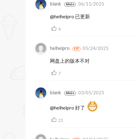
blank
06/11/2025
Admin
编辑工具的速度不取决于应用于图像的工
@heiheipro 已更新
用于局部调整的基本局部遮罩工具
4
工具
亮度掩蔽
heiheipro
05/24/2025
VIP
基于人工智能的遮罩
网盘上的版本不对
人像背景去除
7
AI传感器除尘
blank
03/05/2025
AI 电源线拆除
Admin
基于图像深度的AI Relight
@heiheipro 好了
天空替换AI
21
提高AI