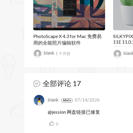
引擎，Luminar Neo 将更频繁地更新。
所需的内存更少。新引擎对内存使用进行
速度，从上传到应用编辑效果、使用图层
PhotoScape X 4.3 for Mac 免费易
SILKYPIX
11E 11.
用的全能照片编辑软件
使用新的重新照明选项彻底改变您的照片。 L
片开发软
blank
blan
1 个月前
大后期处
题，从而实现对曝光和色调的独特控制。
轻松去除因相机传感器或镜头脏污造成的
全部评论
17
背景中不需要的元素。
通过轻松的图层工作流程探索创造力，并
暂无跟帖
blank
07/14/2026
Admin
层和视觉效果，为图像增添创意并对其进
@jession 网盘链接已修复
建自定义样式的新创意选项。您可以添加
0
版模式、制作拼贴画、添加双重曝光效果