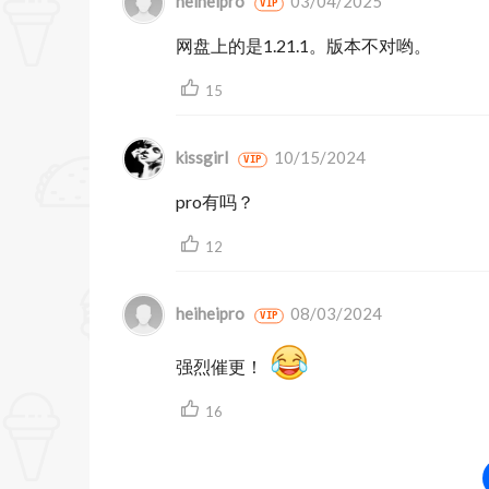
heiheipro
03/04/2025
VIP
结构AI
网盘上的是1.21.1。版本不对哟。
皮肤增强剂AI
15
作品AI
气氛AI
kissgirl
10/15/2024
VIP
身体AI
pro有吗？
脸AI
12
人像散景AI
heiheipro
08/03/2024
VIP
与移动助手的移动共享
编辑工具数量
强烈催更！
人工智能工具数量
16
能够导入和管理目录中的照片