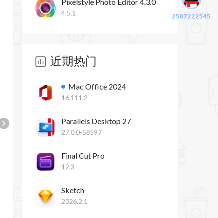
Pixelstyle Photo Editor 4.3.0
4.5.1
2507222545
近期热门
Mac Office 2024
16.111.2
Parallels Desktop 27
27.0.0-58597
Final Cut Pro
12.3
Sketch
2026.2.1