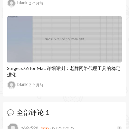
blank
2 个月前
闭相关规则。
增强的 Web 应用程序支持
更好、更精确地控制网站发起的外部连接。
改进 Homebrew 支持
Homebrew 可执行文件的规则现在独立于版本号
（其文件路径的一部分），使其在更新期间保持有
Surge 5.7.6 for Mac 详细评测：老牌网络代理工具的稳定
进化
效。
blank
2 个月前
Little Snitch 是一款 Mac 上简单易用的防火墙，除
了保护我们的隐私数据外，Little Snitch 5.7.2的另
全部评论
1
一个大作用就是阻止软件的正版验证，Little
Snitch 可以监控和阻止特定软件的网络连接，例如
暂无跟帖
t66y520
02/25/2022
VIP