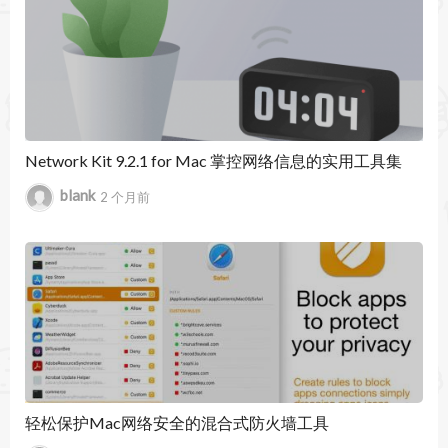
按应用程序、域、服务器或国家/地区对连接进行
分组，以更深入地了解网络流量。
高级搜索和过滤器
利用增强的搜索功能快速定位特定连接或防火墙规
则。
Network Kit 9.2.1 for Mac 掌控网络信息的实用工具集
blank
2 个月前
使用情况统计
根据使用频率跟踪并优化防火墙规则。
声音通知
只需聆听，即可通过可自定义的声音通知了解网络
活动。让连接不仅可见，而且可听！
规则组
轻松保护Mac网络安全的混合式防火墙工具
按主题组织防火墙规则，以便方便地一起打开或关