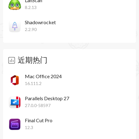
LanScan
6、OS X 10.10优诗美地国家公园改变了传入的SSH
8.2.13
连接处理。传入的连接不再直接处理，而是由
Shadowrocket
launchd sshd。在OS X 10.10优诗美地国家公园，
2.2.90
这个版本的小飞贼自动转换现有的规则，确保来料
SSH连接按预期工作。
近期热门
7、小飞贼菜单项不再占用空间时禁用。
Mac Office 2024
8、固定：在网络监控快照过程业主是“根”而不是
16.111.2
在许多情况下，实际的用户。快照现在存储用户的
Parallels Desktop 27
名字和正确显示他们。
27.0.0-58597
9、软件更新检查正在使用HTTPS。我们将逐渐使
Final Cut Pro
所有其他公司的HTTPS。
12.3