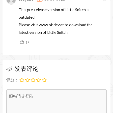
当你启动Adobe的系列软件时，Little Snitch会通过
This pre-release version of Little Snitch is
弹出窗口提醒用户是否允许其网络连接，能够保护
outdated.
Please visit www.obdev.at to download the
用户的隐私数据，非常的实用。
latest version of Little Snitch.
Little Snitch允许你拦截这些多余的连接尝试，并
16
让你决定如何进行。
Little Snitch将会通知您，当一个程序试图建立一
个传出的互联网连接。然后，您可以选择允许或拒
发表评论
绝就此，或定义一个规则如何处理类似的，未来的
评分：
连接尝试。这可靠地防止在您不知情的情况下被送
到私人数据。不显眼的小飞贼运行在后台，它也可
以检测网络病毒，木马和其他恶意软件的相关活