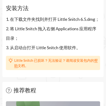
它们，以添加额外的保护层来抵御不必要的连接。
安装方法
DNS 加密
1. 在下载文件夹找到并打开 Little Snitch 6.5.dmg；
让 Little Snitch 加密您的服务器名称查询，以保护
2. 将 Little Snitch 拖入右侧 Applications 应用程序
您的在线活动不被窥探。
目录；
菜单栏中的控制中心
3. 从启动台打开 Little Snitch 使用软件。
直接从菜单栏快速访问基本网络信息、最近的活动
图表以及最近阻止的连接。
Little Snitch 已损坏？无法验证？请阅读安装包内的
帮
助
文档。
交互式交通图
享受重新设计的直观实时流量图表，更清晰地可视
化和分析网络活动。
推荐教程
层次化连接分组
暂无文章