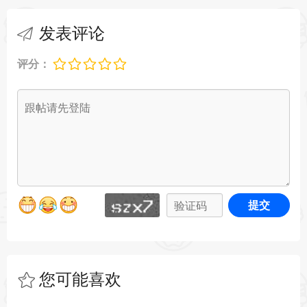
GoLand 2025.1 完全支持 Go 1.24 的新特性，包
发表评论
括：
评分：
泛型类型别名：支持带类型参数的类型别名，提供
语法高亮、导航和代码补全功能。
tool 指令识别：在 go.mod 文件中正确识别新的
tool 指令，并在使用不支持的 Go SDK 版本时提供
错误提示。
提交
Delve 调试器更新：集成了 Delve 1.24.0，提供更
稳定的调试体验。
工具链与通知改进
您可能喜欢
toolchain 指令支持：当 go.mod 文件中的 toolchain