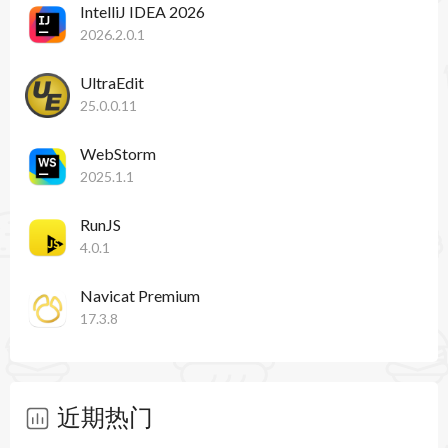
指令更改项目 SDK 时，GoLand 会显示通知，并更
IntelliJ IDEA 2026
2026.2.0.1
有效地处理该指令。
UltraEdit
系统要求
25.0.0.11
操作系统：macOS 12.0 或更高版本，支持 Intel 和
WebStorm
Apple Silicon 架构。
2025.1.1
GoLand 2025.1 for Mac 硬件要求：
RunJS
4.0.1
内存：至少 4 GB RAM。
存储空间：至少 5 GB 可用硬盘空间，建议使用
Navicat Premium
17.3.8
SSD。
显示分辨率：最低 1024×768，推荐 1920×1080。
近期热门