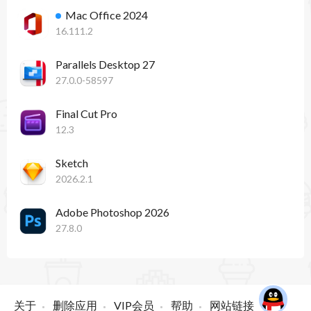
Mac Office 2024
16.111.2
Parallels Desktop 27
27.0.0-58597
Final Cut Pro
12.3
Sketch
2026.2.1
Adobe Photoshop 2026
27.8.0
关于
删除应用
VIP会员
帮助
网站链接