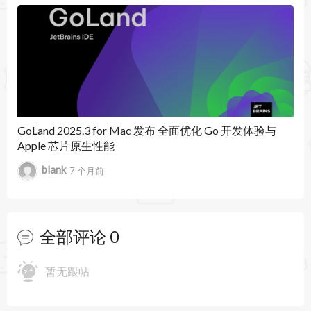
暂无文章
件，简化跨文件修改流程。
部分 AI 功能在免费层级中提供，其他高级功能可
通过 AI Pro 和 AI Ultimate 订阅获得。
代码质量与重构增强
golangci-lint 集成：GoLand 现支持 golangci-lint，
GoLand 2025.3 for Mac 发布 全面优化 Go 开发体验与
Apple 芯片原生性能
允许开发者在 IDE 中配置和运行多种 linter，实时
blank
7 个月前
捕捉代码问题，确保代码质量。
结构体字段重命名优化：在重命名结构体字段时，
全部评论
0
GoLand 现在会自动更新对应的 JSON 标签，避免
序列化时出现不一致的问题。
暂无跟帖
Go 1.24 完整支持