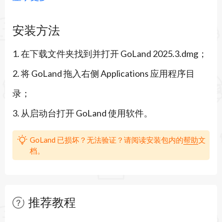
行了全面升级，旨在为 Go 开发者提供更高效、智
安装方法
能的开发环境。
1. 在下载文件夹找到并打开 GoLand 2025.3.dmg；
GoLand 2025.1 for Mac 功能亮点：
2. 将 GoLand 拖入右侧 Applications 应用程序目
JetBrains AI 助手集成
录；
GoLand 2025.1 引入了 JetBrains AI 助手，提供以
3. 从启动台打开 GoLand 使用软件。
下功能：
智能代码补全：基于上下文的代码建议，提升编码
GoLand 已损坏？无法验证？请阅读安装包内的
帮助
文
档。
效率。
多模型支持：支持 Claude 3.7 Sonnet 和 Gemini 2.0
Flash 等先进模型，满足不同开发需求。
推荐教程
多文件编辑模式：通过聊天界面直接编辑多个文