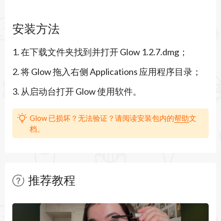
主要功能
安装方法
1. 提供丝滑的菜单栏动画效果，让图标显示和隐藏
1. 在下载文件夹找到并打开 Glow 1.2.7.dmg；
过程自然流畅，带来沉浸式使用感受。
2. 将 Glow 拖入右侧 Applications 应用程序目录；
2. 支持自适应视觉设计，根据系统主题自动调整样
3. 从启动台打开 Glow 使用软件。
式，保持与macOS原生界面高度一致。
3. 智能图标管理功能，可轻松隐藏、显示或重新排
Glow 已损坏？无法验证？请阅读安装包内的
帮助
文
档。
列菜单栏项目，减少视觉 clutter。
4. 个性化定制选项，包括透明度调节、位置调整和
快捷访问设置，满足不同用户需求。
推荐教程
5. 轻量高效运行，不占用过多系统资源，确保Mac
暂无文章
性能稳定。