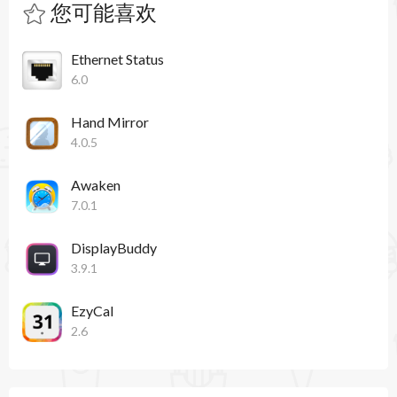
您可能喜欢
Ethernet Status
6.0
Hand Mirror
4.0.5
Awaken
7.0.1
DisplayBuddy
3.9.1
EzyCal
2.6