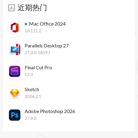
近期热门
Mac Office 2024
16.111.2
Parallels Desktop 27
27.0.0-58597
Final Cut Pro
12.3
Sketch
2026.2.1
Adobe Photoshop 2026
27.8.0