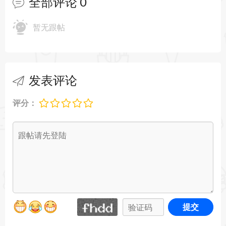
全部评论
0
夹并由 FastScripts 调用。
暂无跟帖
FastScripts 3.3.3的新功能：
更改脚本执行以使行为与脚本编辑器的行为更加一
致
发表评论
脚本呈现的 Cocoa UI 中事件处理性能的改进
评分：
修复了阻止对脚本文件夹的某些更改反映在菜单中
的错误
在脚本的运行处理程序中询问 args 的“计数”现在可
以正常工作了
修复在某些情况下阻止“创建脚本文件夹”项目工作
提交
的错误