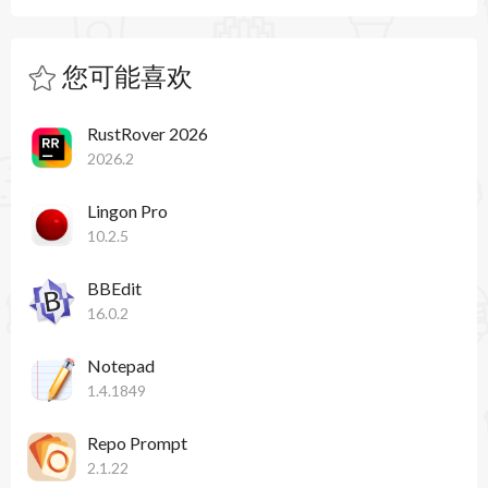
FastScripts 3.3.8 更新内容：
改进使用箭头键的菜单导航功能
您可能喜欢
调整菜单搜索字段的布局，使其更贴合 Apple 帮助
RustRover 2026
菜单的风格
2026.2
修复导致“带参数”调用的脚本无法在菜单中显示进
Lingon Pro
度的错误
10.2.5
修复导致调用的脚本崩溃时 FastScripts 崩溃的错
BBEdit
16.0.2
误
避免启动时 FastScripts 菜单出现短暂闪烁
Notepad
1.4.1849
Repo Prompt
2.1.22