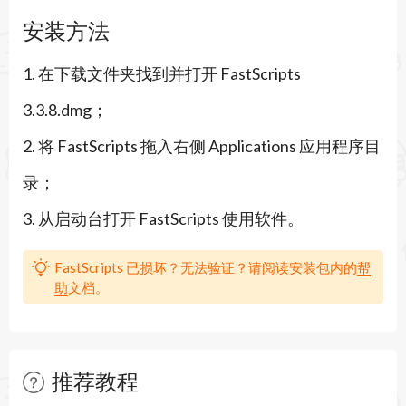
随时调用，此外，FastScripts 还可以为每一个脚本
安装方法
设置快捷键。
1. 在下载文件夹找到并打开 FastScripts
FastScripts 的主要变化之一是将脚本的执行从
3.3.8.dmg；
FastScripts 应用程序本身转移到单独的脚本运行器
2. 将 FastScripts 拖入右侧 Applications 应用程序目
进程中。因为每个脚本的脚本进程都是唯一的，所
录；
以我认为将脚本放在该应用程序中自己的线程上没
3. 从启动台打开 FastScripts 使用软件。
有任何好处。但是，当脚本在主线程上运行时，可
能会出现一些微妙的性能问题。
FastScripts 已损坏？无法验证？请阅读安装包内的
帮
助
文档。
ScriptLight 搜索您的脚本
开始输入以查看匹配脚本的摘要。选择你想要的，
或者直接按回车键来运行最上面的结果。
推荐教程