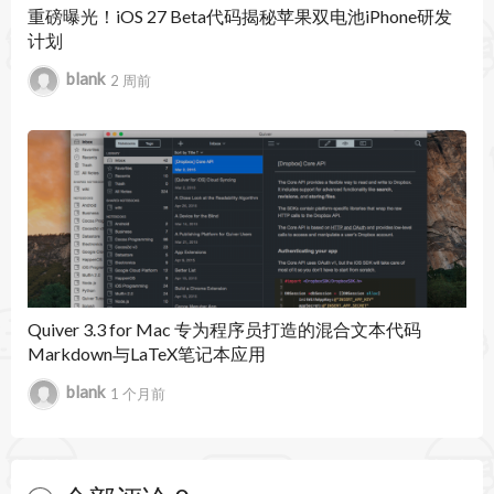
重磅曝光！iOS 27 Beta代码揭秘苹果双电池iPhone研发
指尖上的全局或特定于应用程序的控制。您将花更
计划
少的时间在鼠标上，而将更多的时间花在做事上。
blank
2 周前
智能上下文切换
将您的注意力集中在当前的应用程序上，而节省时
间的脚本仅在必要时吸引您的注意力。
增强的脚本菜单
Apple Script Menu 的升级 - 熟悉的设计，许多可用
Quiver 3.3 for Mac 专为程序员打造的混合文本代码
性改进和精致的用户界面。
Markdown与LaTeX笔记本应用
快速调用脚本语言
blank
1 个月前
AppleScript、Perl、Automator 工作流程，甚至整
个应用程序和文档都可以添加到您的 Scripts 文件