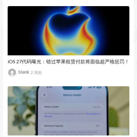
核心功能：
暂无文章
跟踪您的任务
脚本菜单中列出了活动脚本，因此您可以监控它们
的进度，或者如果它们运行异常，则提前结束它
们。
大规模并行生产力
iOS 27代码曝光：错过苹果租赁付款将面临超严格惩罚！
blank
2 周前
脚本拥有自己的高性能执行过程，因此您不会在开
始另一个任务之前陷入等待长时间任务的困境。
增量改进
键盘快捷键冲突检测、改进的消息面板和对符号链
接的支持！
强大的键盘快捷键