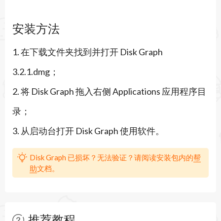
表，结合颜色编码显示文件创建或修改时间，帮助
安装方法
用户识别老旧文件和隐藏垃圾文件。通过简单操作
1. 在下载文件夹找到并打开 Disk Graph
即可预览、定位或删除文件，有效节省存储空间并
3.2.1.dmg；
提升 Mac 系统性能。
2. 将 Disk Graph 拖入右侧 Applications 应用程序目
主要功能
录；
1. 交互式饼图和树状图可视化磁盘占用，直观显示
3. 从启动台打开 Disk Graph 使用软件。
文件层级和大小比例，支持鼠标悬停查看详细信
息。
Disk Graph 已损坏？无法验证？请阅读安装包内的
帮
助
文档。
2. 灵活导航与钻取，可点击目录深入探索，支持文
件大小模式和文件数量模式切换，适应不同分析需
求。
推荐教程