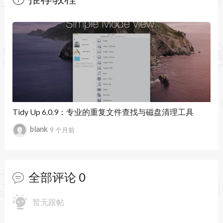
3. 文件管理操作，从图表中直接预览、显示在
暂无文章
Finder 或移至废纸篓，结合快捷键快速清理。
4. 颜色模式与日期编码，按修改或创建时间用冷暖
色调标记文件，便于发现长期未用内容。
5. 快照导出与序列对比，保存扫描结果并通过动画
查看不同时间点磁盘变化。
Tidy Up 6.0.9：专业的重复文件查找与磁盘清理工具
blank
9 个月前
6. 收藏夹快捷访问，保存常用目录一键扫描，提高
日常维护效率。
全部评论
0
暂无跟帖