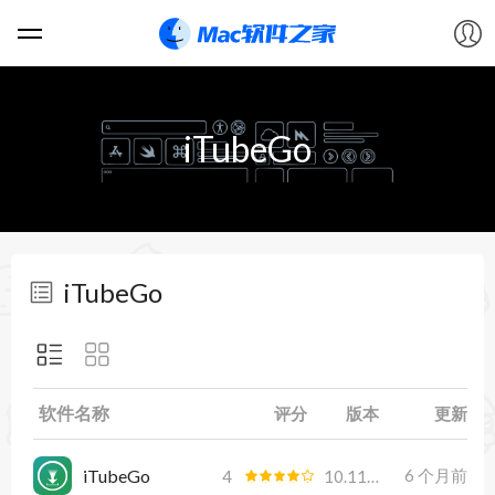
软件
iTubeGo
游戏
教程
iTubeGo
论坛
VIP
软件名称
评分
版本
更新
上传
iTubeGo
6 个月前
4
10.11.1