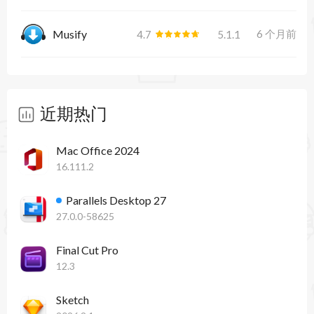
Musify
6 个月前
4.7
5.1.1
近期热门
Mac Office 2024
16.111.2
Parallels Desktop 27
27.0.0-58625
Final Cut Pro
12.3
Sketch