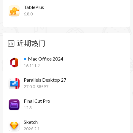
TablePlus
6.8.0
近期热门
Mac Office 2024
16.111.2
Parallels Desktop 27
27.0.0-58597
Final Cut Pro
12.3
Sketch
2026.2.1