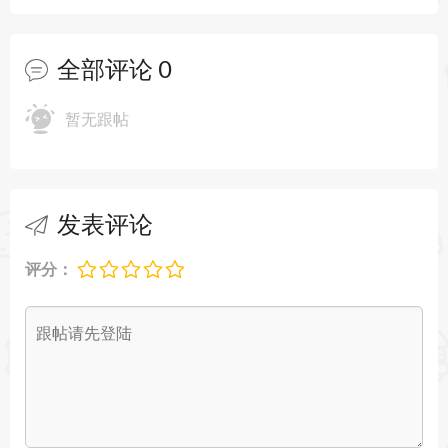
更新日期：2026年7月22日
全部评论
0
- 支持MongoDB的OIDC/OAuth 2.0身份验证和授
权
暂无跟帖
- 修复在MongoDB JS控制台中输入${后退格键停止
工作的问题
发表评论
- 修复内置SQL函数的快速文档不显示任何内容的
问题
评分：