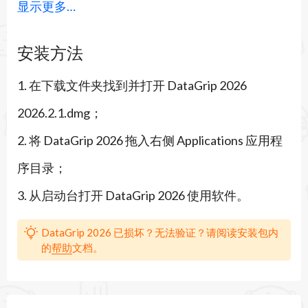
显示更多…
堆一大堆按钮。
主要功能
安装方法
1. 支持海量数据库引擎，包括PostgreSQL、
1. 在下载文件夹找到并打开 DataGrip 2026
MySQL、Oracle、MongoDB、Redis等，几乎任
2026.2.1.dmg；
何带JDBC驱动的都能连上，还提供完整的数据库
2. 将 DataGrip 2026 拖入右侧 Applications 应用程
对象浏览和修改工具。
序目录；
2. 智能SQL代码编辑器，上下文感知补全、代码重
3. 从启动台打开 DataGrip 2026 使用软件。
构、快速修复一应俱全，写查询时少出错，效率直
接起飞。
DataGrip 2026 已损坏？无法验证？请阅读安装包内
的
帮助
文档。
3. 强大数据编辑器，能直接增删改行、通过外键导
航、导入导出CSV、JSON、Excel等格式，还支持