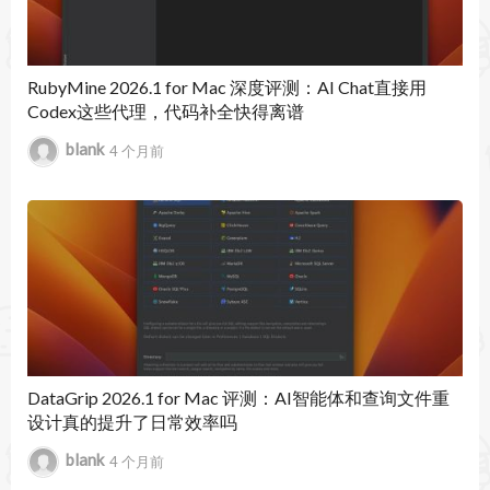
- 修订FILE FORMAT语法相关问题。
- 改进Snowflake中ALTER COLUMN IF NOT
RubyMine 2026.1 for Mac 深度评测：AI Chat直接用
Codex这些代理，代码补全快得离谱
EXISTS支持。
blank
4 个月前
- 优化Snowflake存储过程language子句处理（可
选）。
- 修复使用DELETE语句代替TRUNCATE复选框消
失的问题。
- 在网格编辑器中显示数组支持。
- 支持Snowflake中多个DROP COLUMNS。
DataGrip 2026.1 for Mac 评测：AI智能体和查询文件重
设计真的提升了日常效率吗
- 其他bug修复和稳定性改进。
blank
4 个月前
DataGrip 2026 2026.2.1 更新内容：