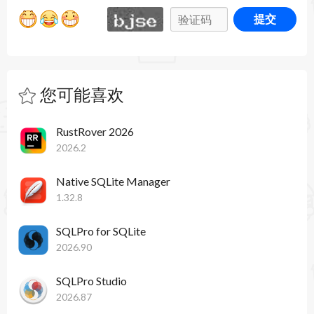
提交
您可能喜欢
RustRover 2026
2026.2
Native SQLite Manager
1.32.8
SQLPro for SQLite
2026.90
SQLPro Studio
2026.87