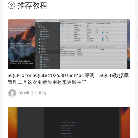
地理数据可视化查看。
推荐教程
4. AI聊天集成Claude Agent和Codex，支持数据库
暂无文章
特定工具调用，自动把数据源和SQL方言附加到新
建文件里，生成代码更快更准。
5. 查询文件与控制台全新并行流程，在数据库浏览
器里直接看到查询文件文件夹，切换工作模式超灵
活。
SQLPro for SQLite 2026.30 for Mac 评测：SQLite数据库
管理工具这次更新后用起来更顺手了
6. JetBrains账户数据源模板功能，设置一次就能跨
blank
3 个月前
IDE复用，不用每次都重新配置。
DataGrip 2026 2026.1.3 更新内容：
更新日期：2026年5月5日
- 修复Snowflake目录表不支持的问题。