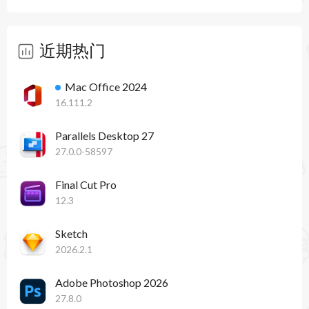
近期热门
Mac Office 2024
16.111.2
Parallels Desktop 27
27.0.0-58597
Final Cut Pro
12.3
Sketch
2026.2.1
Adobe Photoshop 2026
27.8.0