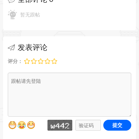
干净无水渍。
暂无跟帖
4. 用簸箕和扫帚清扫面包屑、灰尘、墙角蛛网等顽
固污垢。
5. 拿起抛光布仔细擦拭窗户、镜子和墙壁，让表面
发表评论
恢复光亮如新。
评分：
6. 使用浇水壶为植物补充水分，增添绿意与生机。
7. 最后喷洒房间香氛，完成全部清理流程，享受清
新氛围并解锁下一关卡。
整个过程节奏舒缓，玩家可随时暂停欣赏细节或反
复调整布置，充分享受清理带来的成就感。
提交