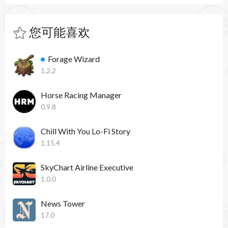
您可能喜欢
Forage Wizard
1.2.2
Horse Racing Manager
0.9.8
Chill With You Lo-Fi Story
1.15.4
SkyChart Airline Executive
1.0.0
News Tower
17.0