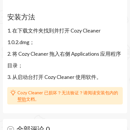
的背景音乐搭配细腻的音效，让整个过程像一次心
安装方法
灵SPA。无论是在MacBook上午后休闲，还是周末
1. 在下载文件夹找到并打开 Cozy Cleaner
夜晚放松，梦想翻新家都能带来满满的治愈与成
1.0.2.dmg；
就。游戏完美支持Apple Silicon芯片与Intel Mac，
2. 将 Cozy Cleaner 拖入右侧 Applications 应用程序
运行流畅稳定，是忙碌生活中难得的温柔陪伴。
目录；
游戏玩法
3. 从启动台打开 Cozy Cleaner 使用软件。
1. 每关开始时卡车会送来新物品，玩家先拆包并将
物品摆放到合适位置，完成初步布置。
Cozy Cleaner 已损坏？无法验证？请阅读安装包内的
帮助
文档。
2. 使用手部工具仔细拾取地面、桌面和角落的杂
物、垃圾与散落物品，按类别整理归位。
3. 拿起拖把清理泼洒的液体污渍和痕迹，确保地面
全部评论
0