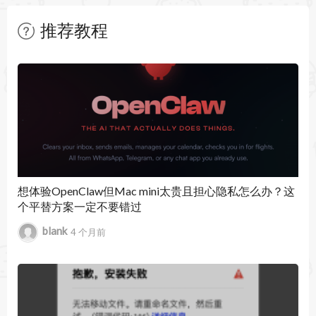
*实时肌肉运动，插入和原点映射，骨骼表面和地
推荐教程
标映射，12层系统，神经示踪剂，供血示踪剂，显
暂无文章
微解剖模型
*超过1500种有关心脏病学，骨科，眼科，牙科和
健身的临床视频动画（Student Plus，Educator＆
Pro许可）
*创意工具，包括虚拟解剖，3D笔，骨折，疼痛和
想体验OpenClaw但Mac mini太贵且担心隐私怎么办？这
个平替方案一定不要错过
生长模拟
blank
4 个月前
*使用自定义标签，钢笔工具和图像导入进行模型
自定义
*完整课程，由人体解剖学，超声检查点，尸体影