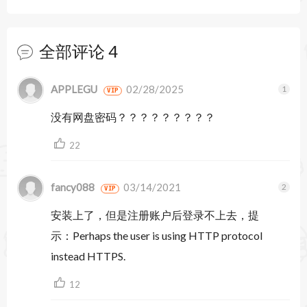
入点及皮肤
*生理特征：跳动的心脏，互动的肌肉运动，神经
全部评论
4
和动脉的起源路径追踪，肌肉神经支配和肌肉动脉
暂无跟帖
APPLEGU
02/28/2025
供应
VIP
没有网盘密码？？？？？？？？？
*庞大的精选学习资料库
对于年度订阅，可获得个人许可证加的所有好处：
22
+能够从教育者那里接收课程内容
fancy088
03/14/2021
VIP
+访问所有课程
安装上了，但是注册账户后登录不上去，提
+观看1,500多个视频（心脏病，骨科，眼科，健
示：Perhaps the user is using HTTP protocol
身，牙科）
instead HTTPS.
+牙齿，眼睛，腱，嗅觉器官，肾叶，肾上腺和舌
12