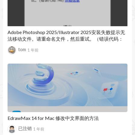
像，临床相关性等方面的领先专家提供
*带有拖放课程，演讲记录和学生仪表板的教育工
具
Adobe Photoshop 2025/Illustrator 2025安装失败提示无
法移动文件。请重命名文件，然后重试。（错误代码：
做到最好，利用最好：完整的解剖学被世界领先的
146）
tom
1 年前
学院和解剖学家公认是最好的。
个人许可包括：
*完整的人体解剖模型包括12个多层人体系统
* 8种显微解剖模型：血管，骨骼横断面，支气管
树，淋巴结，周围神经，骨骼肌，肌纤维和皮肤
*其他工具：素描，断裂，发现，疼痛和成长
EdrawMax 14 for Mac 修改中文界面的方法
*系统层：骨骼零件，表面和地标，肌肉起源和插
已注销
1 年前