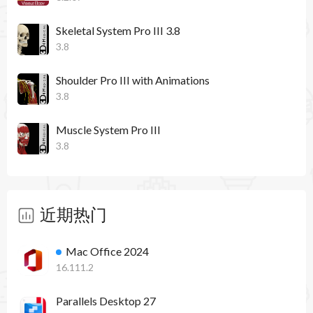
General bug fixes and improvements（一般性错误
Skeletal System Pro III 3.8
3.8
修复与性能改进）
Shoulder Pro III with Animations
3.8
Muscle System Pro III
3.8
近期热门
Mac Office 2024
16.111.2
Parallels Desktop 27