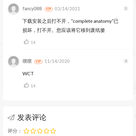
头模型
fancy088
03/14/2021
VIP
+互动截面
下载安装之后打不开，“complete anatomy”已
+在所有可用平台上访问
损坏，打不开。您应该将它移到废纸篓
Complete Anatomy
9.6.0
更新内容：
14
- 我们已启用从信息框和图集选择和复制文本的功
噗噗
11/14/2020
能，因此您可以将它们用于笔记或其他学习工具！
VIP
WCT
- 我们增强了库中内容编辑选项的可见性，因此您
14
可以更轻松地编辑屏幕
- 此更新还包括进一步的改进和错误修复
Complete Anatomy
10.6.0
更新内容：
发表评论
在《完整解剖学》中探索全面更新的男性骨盆，其
评分：
中包含肌肉骨骼、泌尿生殖系统、神经血管的详细