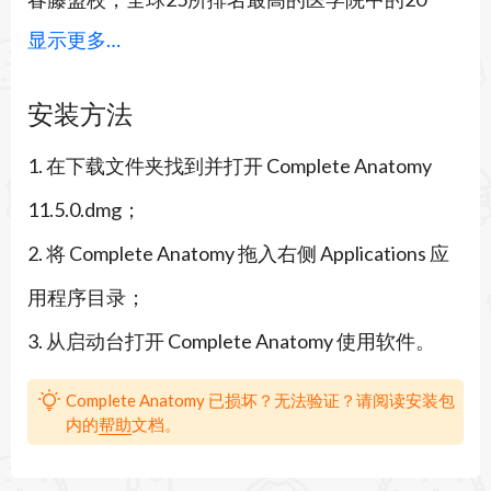
显示更多…
所，美国10所最大公立大学中的7所以及英国10所
顶级大学中的9所。
安装方法
奖项
1. 在下载文件夹找到并打开 Complete Anatomy
苹果设计奖得主
11.5.0.dmg；
Best of App Store（Mac）
2. 将 Complete Anatomy 拖入右侧 Applications 应
Best of App Store（iPad）
用程序目录；
在Apple主题演讲中演示
3. 从启动台打开 Complete Anatomy 使用软件。
体验当今可用的BEST解剖学应用程序：
*最准确和完整的人体解剖模型，超过17,000个交
Complete Anatomy 已损坏？无法验证？请阅读安装包
内的
帮助
文档。
互式结构。现在以全3D方式包含活着的，跳动
的，可分割的人心