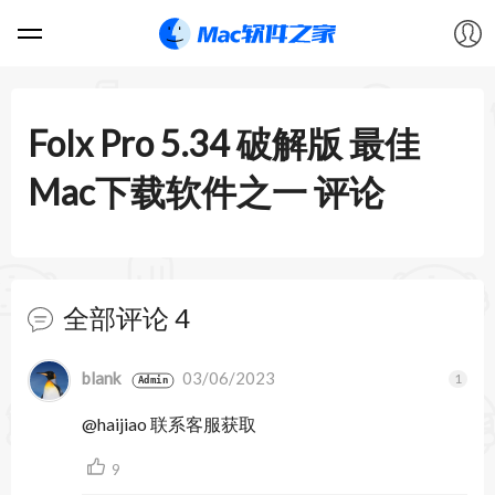
软件
Folx Pro 5.34 破解版 最佳
游戏
Mac下载软件之一
评论
教程
论坛
全部评论 4
VIP
暂无跟帖
blank
03/06/2023
Admin
@haijiao 联系客服获取
上传
9