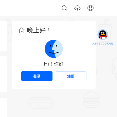
晚上好！
2507222545
Hi！你好
登录
注册