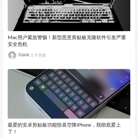
◉ 复制到剪贴板的数据的文件类型的美丽指示。
◉ 支持所有类型的文件。
≈Clipsy的好处：≈
◎ 保存至少40分钟的工作日。
Mac用户紧急警惕！新型恶意剪贴板克隆软件引发严重
安全危机
◎ 更高效，更快捷。
blank
1 个月前
Clipsy 2.3 更新内容：
更新日期：2026年5月左右
- 修复快捷键相关问题，提升操作响应速度。
- 优化整体性能表现，减少资源占用。
- 进行多项bug修复，进一步提升软件稳定性。
最爱的安卓剪贴板功能惊喜空降iPhone，我彻底爱上
了！