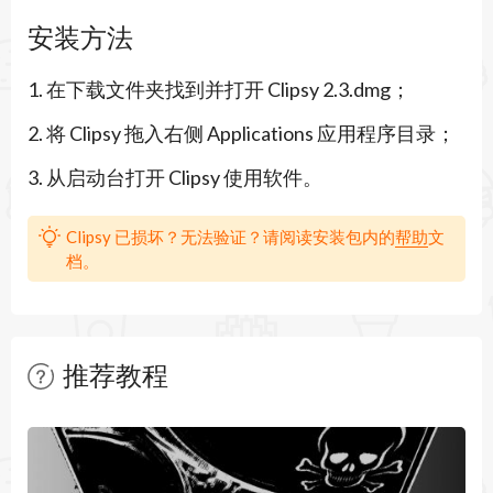
从菜单栏访问剪贴板历史记录，或者可以使用快捷
安装方法
方式进行搜索并检索数据。 只需启用快捷方式搜
1. 在下载文件夹找到并打开 Clipsy 2.3.dmg；
索并简化生活。
2. 将 Clipsy 拖入右侧 Applications 应用程序目录；
3. 从启动台打开 Clipsy 使用软件。
≈特征：≈
◉ 创建自动快捷方式以管理剪贴板历史记录
Clipsy 已损坏？无法验证？请阅读安装包内的
帮助
文
档。
◉ 记住9999个剪贴板记录。
◉ 文件的类型在带缩略图的列表中显示。
◉ 从剪贴板历史记录中搜索
推荐教程
◉ 可以排除应用程序以限制Clipsy记录剪贴板历史
暂无文章
记录。