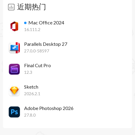
近期热门
Mac Office 2024
16.111.2
Parallels Desktop 27
27.0.0-58597
Final Cut Pro
12.3
Sketch
2026.2.1
Adobe Photoshop 2026
27.8.0