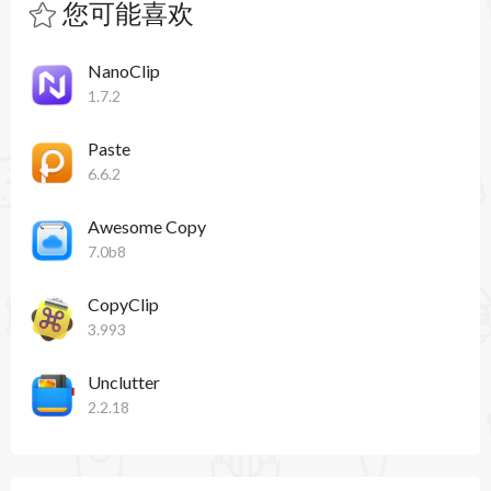
您可能喜欢
NanoClip
1.7.2
Paste
6.6.2
Awesome Copy
7.0b8
CopyClip
3.993
Unclutter
2.2.18