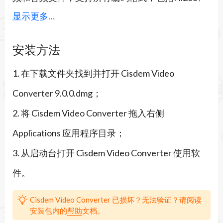
显示更多…
HEVC，H.264，Xvid，VP8，VP9等。因此，您可
以转换几乎所有的视频和音频高品质，高速度，包
安装方法
括最新的4K / 5K UHD视频。
1. 在下载文件夹找到并打开 Cisdem Video
您可以使用Cisdem Video Converter执行以下操
Converter 9.0.0.dmg；
作：
2. 将 Cisdem Video Converter 拖入右侧
•一站式解决方案，用于转换视频和音频文件，包
Applications 应用程序目录；
括HEVC，4K，5K和2160p视频。
3. 从启动台打开 Cisdem Video Converter 使用软
•从视频文件中提取音频，例如MP3，M4A，
件。
FLAC，AAC，WAV等。
•转换为Apple设备，Android设备，游戏机，平板
Cisdem Video Converter 已损坏？无法验证？请阅读
安装包内的
帮助
文档。
电脑等。