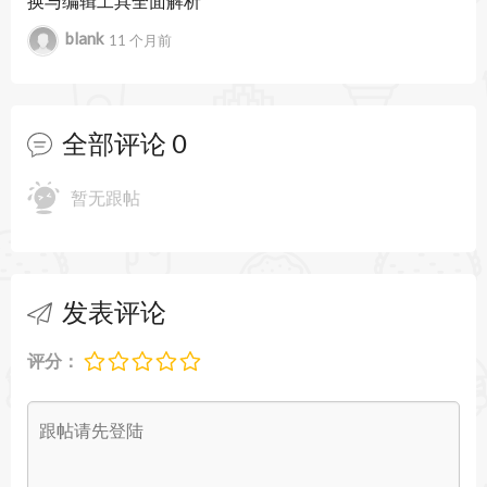
换与编辑工具全面解析
HD TS，HD MOV，HD VOB，HD WMV影片
blank
11 个月前
（XWMV）
音频文件：
全部评论
0
AAC，AC3，AIFF，APE，FLAC，MP3，MP2，
M4A，OGG，WAV，WMA，MKA
暂无跟帖
支持的输出类型
4K / 5K视频格式：
发表评论
MP4 4K AVC-3840，MP4 4K AVC-4096，MP4 4K
AVC-5120，MP4 4K HEVC-3840，MP4 4K HEVC-
评分：
4096，MP4 4K HEVC-5120，MKV 4K AVC-
3840，MKV 4K AVC-4096，MKV 4K AVC-5120，