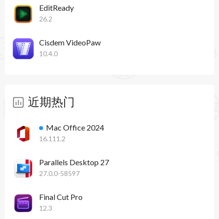
EditReady
苹果设备：
26.2
iPhone，iPad，Apple TV，iPod touch，iPod nano
Cisdem VideoPaw
10.4.0
苹果软件：
iTunes，iMovie，iDVD，Final Cut Pro
其他：
近期热门
手机，游戏机，平板电脑，便携式视频播放器，网
Mac Office 2024
络视频，电视视频
16.111.2
Cisdem Video Converter无法转换：
Parallels Desktop 27
-.vob文件
27.0.0-58597
-法律规定具有DRM的.m4v文件，用于版权保护
Final Cut Pro
12.3
-使用MS PhotoStory和GoMeeting编解码器