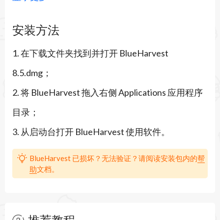
10.14 Mojave和10.15 Catalina用户的注意事项：要
安装方法
允许删除.Spotlight和.Trashes文件夹，请在系统偏
1. 在下载文件夹找到并打开 BlueHarvest
好设置->安全和隐私->隐私->完整磁盘访问下，授
8.5.dmg；
予BlueHarvest“ Full Disk Access”。
2. 将 BlueHarvest 拖入右侧 Applications 应用程序
BlueHarvest 8.3 的新特性：
目录；
保持干净。Blue Harvest不仅可以删除现有文件，
3. 从启动台打开 BlueHarvest 使用软件。
还可以阻止创建新文件。
简单的界面。使用BlueHarvest，只需单击两下鼠
BlueHarvest 已损坏？无法验证？请阅读安装包内的
帮
助
文档。
标，即可使混乱的Mac变得更整洁。
即时访问。是否想在不启动BlueHarvest的情况下
清理文件夹？只需按住Control键单击即可。
推荐教程