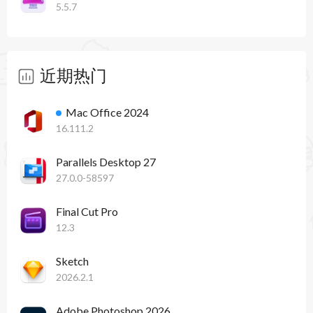
5.5.7
近期热门
Mac Office 2024
16.111.2
Parallels Desktop 27
27.0.0-58597
Final Cut Pro
12.3
Sketch
2026.2.1
Adobe Photoshop 2026