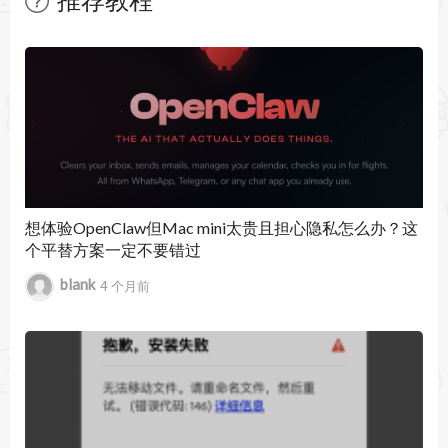
BlueHarvest 8.3 更新内容：
暂无文章
修复了有时无法添加同一磁盘上多个文件夹的自定
义设置的错误。
BlueHarvest 8.5 更新内容：
更新日期：2026年6月1日
- 新增对挂载在用户Application Support文件夹中磁
想体验OpenClaw但Mac mini太贵且担心隐私怎么办？这
个平替方案一定不要错过
盘的支持。
blank
4 个月前
- 当尝试在Apple Silicon Mac上使用原有v6序列号
时，会提示用户申请新的免费序列号以确保未来兼
容性。