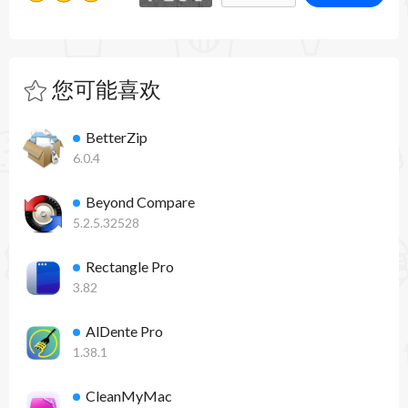
您可能喜欢
BetterZip
6.0.4
Beyond Compare
5.2.5.32528
Rectangle Pro
3.82
AlDente Pro
1.38.1
CleanMyMac