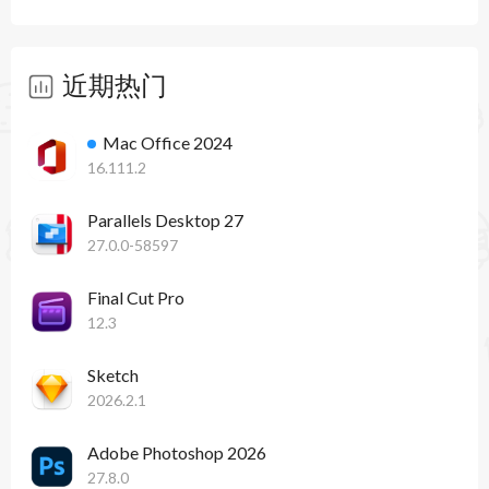
近期热门
Mac Office 2024
16.111.2
Parallels Desktop 27
27.0.0-58597
Final Cut Pro
12.3
Sketch
2026.2.1
Adobe Photoshop 2026
27.8.0