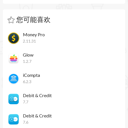
您可能喜欢
Money Pro
2.11.31
Glow
1.2.7
iCompta
6.2.3
Debit & Credit
7.7
Debit & Credit
7.6